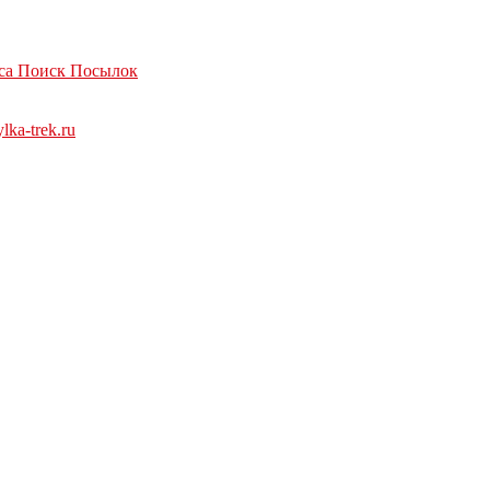
са Поиск Посылок
ka-trek.ru