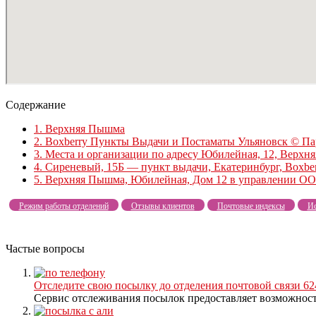
Содержание
1.
Верхняя Пышма
2.
Boxberry Пункты Выдачи и Постаматы Ульяновск © Пар
3.
Места и организации по адресу Юбилейная, 12, Верхня
4.
Сиреневый, 15Б — пункт выдачи, Екатеринбург, Boxbe
5.
Верхняя Пышма, Юбилейная, Дом 12 в управлении ОО
Режим работы отделений
Отзывы клиентов
Почтовые индексы
Ис
Частые вопросы
Отследите свою посылку до отделения почтовой связи
Сервис отслеживания посылок предоставляет возможность