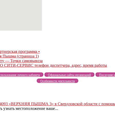
тнерская программа •
я Пышма (страница 1)
rry — Точки самовывоза
О СИТИ-СЕРВИС телефон диспетчера, адрес, время работы
пользование личного кабинета
Официальные сайты организаций
Последние и
Особенности деятельности
 624093 «ВЕРХНЯЯ ПЫШМА 3» в Свердловской области с помощ
 узнать местоположение ваше...