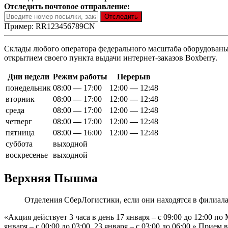
Отследить почтовое отправление:
Пример: RR123456789CN
Склады любого оператора федерального масштаба оборудованы 
открытием своего пункта выдачи интернет-заказов Boxberry.
Дни недели
Режим работы
Перерыв
понедельник
08:00
—
17:00
12:00
—
12:48
вторник
08:00
—
17:00
12:00
—
12:48
среда
08:00
—
17:00
12:00
—
12:48
четверг
08:00
—
17:00
12:00
—
12:48
пятница
08:00
—
16:00
12:00
—
12:48
суббота
выходной
воскресенье
выходной
Верхняя Пышма
Отделения СберЛогистики, если они находятся в филиалах
«Акция действует 3 часа в день 17 января – с 09:00 до 12:00 по Мо
января – с 00:00 до 03:00. 23 января – с 03:00 до 06:00.» 