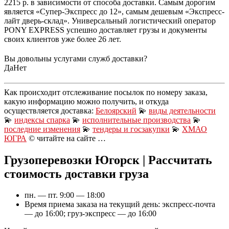
2215 р. в зависимости от способа доставки. Самым дорогим
является «Супер-Экспресс до 12», самым дешевым «Экспресс-
лайт дверь-склад». Универсальный логистический оператор
PONY EXPRESS успешно доставляет грузы и документы
своих клиентов уже более 26 лет.
Вы довольны услугами служб доставки?
Да
Нет
Как происходит отслеживание посылок по номеру заказа,
какую информацию можно получить, и откуда
осуществляется доставка:
Белоярский
💫
виды деятельности
💫
индексы спарка
💫
исполнительные производства
💫
последние изменения
💫
тендеры и госзакупки
💫
ХМАО
ЮГРА
© читайте на сайте …
Грузоперевозки Югорск | Рассчитать
стоимость доставки груза
пн. — пт. 9:00 — 18:00
Время приема заказа на текущий день: экспресс-почта
— до 16:00; груз-экспресс — до 16:00