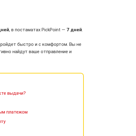
дней
, в постаматах PickPoint —
7 дней
.
пройдет быстро и с комфортом. Вы не
тивно найдут ваше отправление и
кте выдачи?
ным платежом
rry