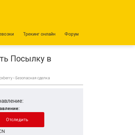
евозки
Трекинг онлайн
Форум
ть Посылку в
xberry • Безопасная сделка
равление:
авление:
CN