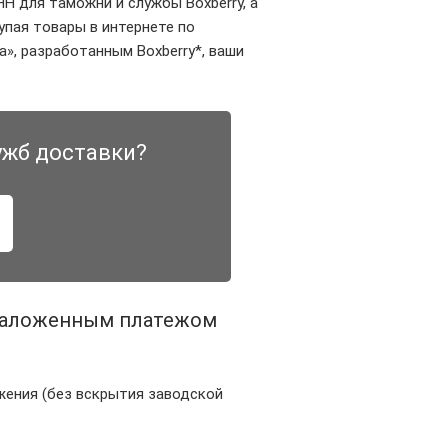
Н для таможни и службы Boxberry, а
упая товары в интернете по
», разработанным Boxberry*, ваши
ужб доставки?
 наложенным платежом
жения (без вскрытия заводской