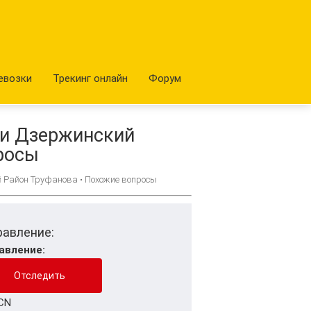
евозки
Трекинг онлайн
Форум
и Дзержинский
росы
Район Труфанова • Похожие вопросы
равление:
авление:
CN