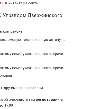
ть
© читайте на сайте …
АО Управдом Дзержинского
инском районе
общедомовую телевизионную антену на
 какому номеру можно вызвать врача
 какому номеру можно вызвать врача
ославля
т другим пользователям.
живой очереди, путем
регистрации в
до 17:00,