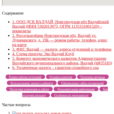
Содержание
1.
ООО ДСК ВАЛДАЙ, Новгородская обл Валдайский
Валдай (ИНН 5302013975, ОГРН 1135331001520) –
реквизиты
2.
Россельхозбанк Новгородская обл, Валдай ул.
Луначарского, д. 19Б — режим работы, телефон, адрес
на карте
3.
ФНС Валдай — налоги, адреса отделений и телефоны
4.
Схема проезда: Эко Валдай Клуб
5.
Комитет экономического развития Администрации
Валдайского муниципального района, Валдай (id#35183)
6.
Уплаченные налоги – гарантия спокойного сна
Режим работы отделений
Отзывы клиентов
Почтовые индексы
Использование личного кабинета
Официальные сайты организаций
Последние изменения в работе
Дополнительная информация
Как
отследить посылку
Особенности деятельности
Частые вопросы