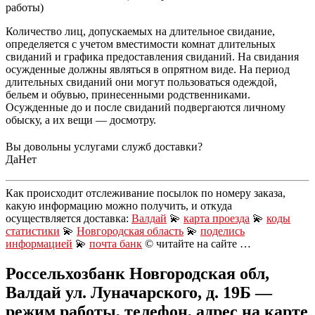
работы)
Количество лиц, допускаемых на длительное свидание,
определяется с учетом вместимости комнат длительных
свиданий и графика предоставления свиданий. На свидания
осужденные должны являться в опрятном виде. На период
длительных свиданий они могут пользоваться одеждой,
бельем и обувью, принесенными родственниками.
Осужденные до и после свиданий подвергаются личному
обыску, а их вещи — досмотру.
Вы довольны услугами служб доставки?
Да
Нет
Как происходит отслеживание посылок по номеру заказа,
какую информацию можно получить, и откуда
осуществляется доставка:
Валдай
💫
карта проезда
💫
коды
статистики
💫
Новгородская область
💫
поделись
информацией
💫
почта банк
© читайте на сайте …
Россельхозбанк Новгородская обл,
Валдай ул. Луначарского, д. 19Б —
режим работы, телефон, адрес на карте