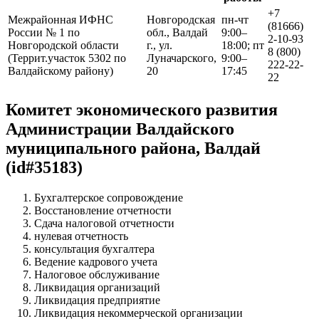
+7
Межрайонная ИФНС
Новгородская
пн-чт
(81666)
России № 1 по
обл., Валдай
9:00–
2-10-93
Новгородской области
г., ул.
18:00; пт
8 (800)
(Террит.участок 5302 по
Луначарского,
9:00–
222-22-
Валдайскому району)
20
17:45
22
Комитет экономического развития
Администрации Валдайского
муниципального района, Валдай
(id#35183)
Бухгалтерское сопровождение
Восстановление отчетности
Сдача налоговой отчетности
нулевая отчетность
консультация бухгалтера
Ведение кадрового учета
Налоговое обслуживание
Ликвидация организаций
Ликвидация предприятие
Ликвидация некоммерческой организации