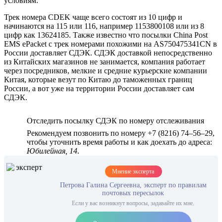
условиям:
Трек номера CDEK чаще всего состоят из 10 цифр и
начинаются на 115 или 116, например 1153800108 или из 8
цифр как 13624185. Также известно что посылки China Post
EMS ePacket с трек номерами похожими на AS750475341CN в
России доставляет СДЭК. СДЭК доставкой непосредственно
из Китайских магазинов не занимается, компания работает
через посредников, мелкие и средние курьерские компании
Китая, которые везут по Китаю до таможенных границ
России, а вот уже на территории России доставляет сам
СДЭК.
Отследить посылку СДЭК по номеру отслеживания
Рекомендуем позвонить по номеру +7 (8216) 74‒56‒29,
чтобы уточнить время работы и как доехать до адреса:
Юбилейная, 14
.
Мнение эксперта
Петрова Галина Сергеевна, эксперт по правилам
почтовых пересылок
Если у вас возникнут вопросы, задавайте их мне.