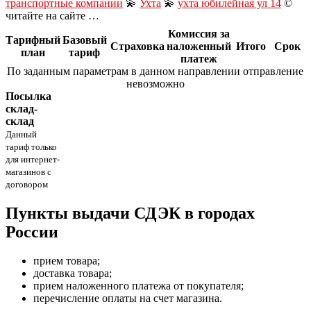
транспортные компании
💫
Ухта
💫
ухта юбилейная ул 14
©
читайте на сайте …
Комиссия за
Тарифный
Базовый
Страховка
наложенный
Итого
Срок
план
тариф
платеж
По заданным параметрам в данном направлении отправление
невозможно
Посылка
склад-
склад
Данный
тариф только
для интернет-
магазинов с
договором
Пункты выдачи СДЭК в городах
России
прием товара;
доставка товара;
прием наложенного платежа от покупателя;
перечисление оплаты на счет магазина.