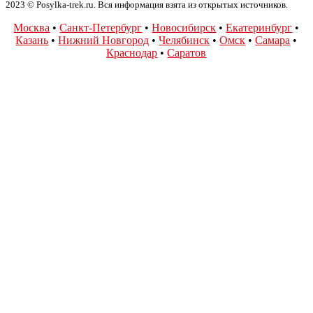
2023 © Posylka-trek.ru. Вся информация взята из открытых источников.
Москва
•
Санкт-Петербург
•
Новосибирск
•
Екатеринбург
•
Казань
•
Нижний Новгород
•
Челябинск
•
Омск
•
Самара
•
Краснодар
•
Саратов