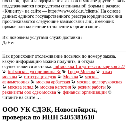
посылок, правила оформления заказов и многое другое. Связь
поддерживается посредством специальной формы в разделе
«Клиенту» на сайте — https://www.cdek.ru/clients/. На основе
данных единого государственного реестра юридических лиц
прослеживаются следующие взаимосвязи лиц, имеющих
прямое или косвенное отношение к организации:
Вы довольны услугами служб доставки?
Да
Нет
Как происходит отслеживание посылок по номеру заказа,
какую информацию можно получить, и откуда
осуществляется доставка:
iml москва 1-я ул текстильщиков 227
💫
iml москва ул пришвина 3г
💫
Город Москва
💫
заказ
москвы
💫
интеграция сдэк
💫
Москва
💫
москва
авиамоторная
💫
москва арбатская
💫
москва долгоруковская
💫
москва запад
💫
москва капотня
💫
режим работы
💫
реквизиты ооо сдэк-москва
💫
финансы организации
©
читайте на сайте …
ООО УК СДЭК, Новосибирск,
проверка по ИНН 5405381610