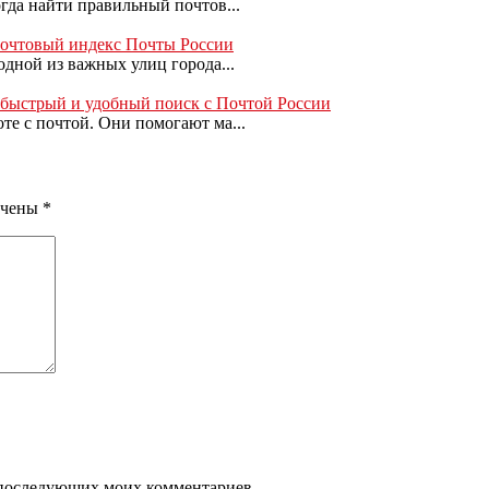
гда найти правильный почтов...
 почтовый индекс Почты России
одной из важных улиц города...
: быстрый и удобный поиск с Почтой России
е с почтой. Они помогают ма...
ечены
*
ля последующих моих комментариев.