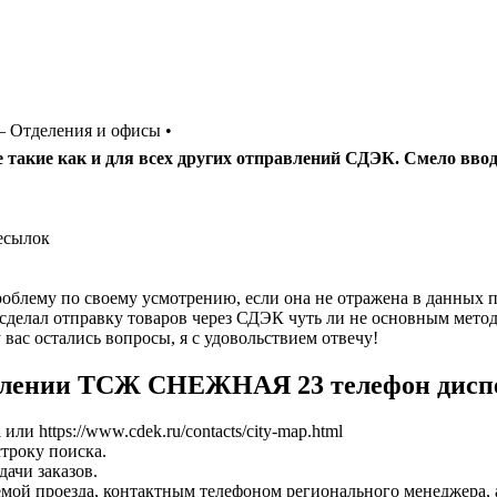
 Отделения и офисы •
 такие как и для всех других отправлений СДЭК. Смело вво
есылок
лему по своему усмотрению, если она не отражена в данных пр
сделал отправку товаров через СДЭК чуть ли не основным метод
вас остались вопросы, я с удовольствием отвечу!
авлении ТСЖ СНЕЖНАЯ 23 телефон диспет
l или https://www.cdek.ru/contacts/city-map.html
строку поиска.
ачи заказов.
емой проезда, контактным телефоном регионального менеджера,