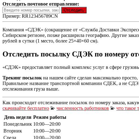
Отследить почтовое отправление:
Пример: RR123456789CN
Компания «СДЭК» (сокращение от «Служба Доставки Экспресс К
Сибирском регионе, позже расширила географию. Другие заказы 
рублей в сутки (1 место, более 25×40×60 см).
Отследить посылку СДЭК по номеру о
«СДЭК» предоставляет полный комплекс услуг в сфере грузовы
Трекинг посылок
на нашем сайте сделан максимально просто, 
Правильное название транспортной компании СДЕК, а не СДЭ
отслеживания груза выше.
Как происходит отслеживание посылок по номеру заказа, каку
скачивайте бесплатно
💫
численность работников
💫
что такое 
День недели
Режим работы
Понедельник
10:00—20:00
Вторник
10:00—20:00
Среда
10:00—20:00