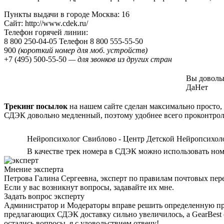
Пункты выдачи в городе Москва: 16
Сайт: http://www.cdek.ru/
Телефон горячей линии:
8 800 250-04-05 Телефон 8 800 555-55-50
900
(короткий номер для моб. устройств)
+7 (495) 500-55-50
— для звонков из других стран
Вы доволь
Да
Нет
Трекинг посылок
на нашем сайте сделан максимально просто, 
СДЭК довольно медленный, поэтому удобнее всего проконтро
Нейропсихолог Свиблово - Центр Детской Нейропсихол
В качестве трек номера в СДЭК можно использовать ном
Мнение эксперта
Петрова Галина Сергеевна, эксперт по правилам почтовых пер
Если у вас возникнут вопросы, задавайте их мне.
Задать вопрос эксперту
Администратор и Модераторы вправе решить определенную проб
предлагающих СДЭК доставку сильно увеличилось, а GearBest 
остались вопросы, я с удовольствием отвечу!