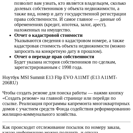
позволит вам узнать, кто является владельцем, сколько
долевых собственников у объекта недвижимости, а
также вид, номер и дату государственной регистрации
права собственности. И самое главное — данные об
обременениях (кредит, ипотека, залог, арест),
наложенных на имущество.
Отчет о кадастровой стоимости
Указываются сведения о кадастровом номере, а также
кадастровая стоимость объекта недвижимости (можно
запросить на конкретную дату в прошлом).
Отчет о переходе прав собственности
Будет указана история собственников по сделкам,
зарегистрированным с 1998 года.
Ноутбук MSI Summit E13 Flip EVO A11MT (E13 A11MT-
206RU)
Чтобы создать резюме для поиска работы — нажми кнопку
«Создать резюме» на главной странице или перейди по
ссылке. Реализация программы капремонта многоквартирных
домов с участием средств Фонда содействия реформированию
жилищно-коммунального хозяйства.
Как происходит отслеживание посылок по номеру заказа,
какую информацию можно получить, и откуда