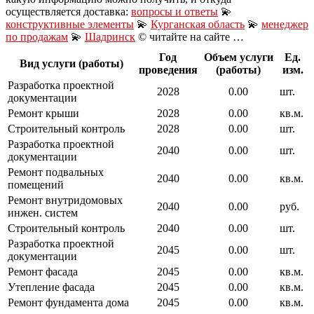
осуществляется доставка:
вопросы и ответы
💫
конструктивные элементы
💫
Курганская область
💫
менеджер
по продажам
💫
Шадринск
© читайте на сайте …
Год
Объем услуги
Ед.
Вид услуги (работы)
проведения
(работы)
изм.
Разработка проектной
2028
0.00
шт.
документации
Ремонт крыши
2028
0.00
кв.м.
Строительный контроль
2028
0.00
шт.
Разработка проектной
2040
0.00
шт.
документации
Ремонт подвальных
2040
0.00
кв.м.
помещений
Ремонт внутридомовых
2040
0.00
руб.
инжен. систем
Строительный контроль
2040
0.00
шт.
Разработка проектной
2045
0.00
шт.
документации
Ремонт фасада
2045
0.00
кв.м.
Утепление фасада
2045
0.00
кв.м.
Ремонт фундамента дома
2045
0.00
кв.м.