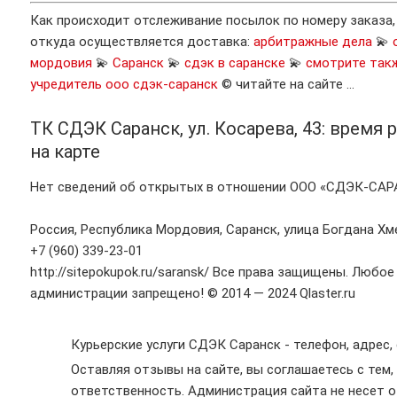
Как происходит отслеживание посылок по номеру заказа
откуда осуществляется доставка:
арбитражные дела
💫
мордовия
💫
Саранск
💫
сдэк в саранске
💫
смотрите так
учредитель ооо сдэк-саранск
© читайте на сайте …
ТК СДЭК Саранск, ул. Косарева, 43: время
на карте
Нет сведений об открытых в отношении ООО «СДЭК-САР
Россия, Республика Мордовия, Саранск, улица Богдана Хм
+7 (960) 339-23-01
http://sitepokupok.ru/saransk/ Все права защищены. Любо
администрации запрещено! © 2014 — 2024 Qlaster.ru
Курьерские услуги СДЭК Саранск - телефон, адрес,
Оставляя отзывы на сайте, вы соглашаетесь с тем,
ответственность. Администрация сайта не несет 