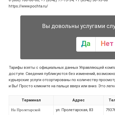
8 (800) 100-00-00, +7 (8342) 77-73-34, +7 (8342) 30-93-68
https://www.pochta.ru/
Вы довольны услугами сл
Да
Нет
Тарифы взяты с официальных данных Управляющей комп
доступе. Сведения публикуются без изменений, возможно
курьерские услуги отсортированы по количеству просмот
и Вы! Просто кликните на пальце вверх или вниз. Это легк
Терминал
Адрес
Те
ул. Пролетарская, 83
7937
На Пролетарской