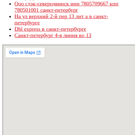
Ооо сдэк-северодвинск инн 7805709667 кпп
780501001 санкт-петербург
На ул верхний 2-й пер 13 лит а в санкт-
петербурге
Dhl express в санкт-петербурге
Санкт-петербург 4-я линия во 13