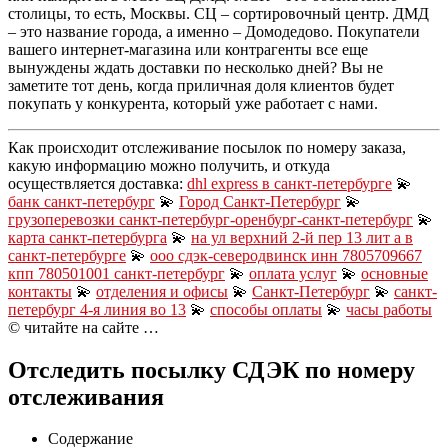
столицы, то есть, Москвы. СЦ – сортировочный центр. ДМД
– это название города, а именно – Домодедово. Покупатели
вашего интернет-магазина или контрагенты все еще
вынуждены ждать доставки по несколько дней? Вы не
заметите тот день, когда приличная доля клиентов будет
покупать у конкурента, который уже работает с нами.
Как происходит отслеживание посылок по номеру заказа,
какую информацию можно получить, и откуда
осуществляется доставка:
dhl express в санкт-петербурге
💫
банк санкт-петербург
💫
Город Санкт-Петербург
💫
грузоперевозки санкт-петербург-оренбург-санкт-петербург
💫
карта санкт-петербурга
💫
на ул верхний 2-й пер 13 лит а в
санкт-петербурге
💫
ооо сдэк-северодвинск инн 7805709667
кпп 780501001 санкт-петербург
💫
оплата услуг
💫
основные
контакты
💫
отделения и офисы
💫
Санкт-Петербург
💫
санкт-
петербург 4-я линия во 13
💫
способы оплаты
💫
часы работы
© читайте на сайте …
Отследить посылку СДЭК по номеру
отслеживания
Содержание