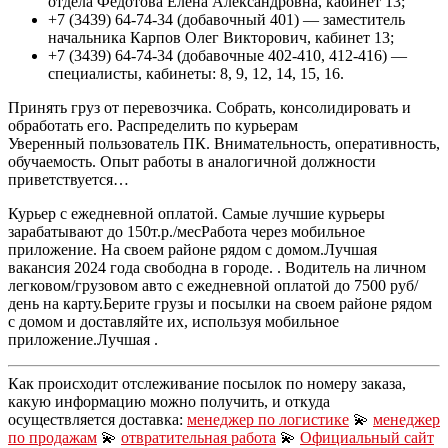
отдела Федотова Елена Александровна, кабинет 13;
+7 (3439) 64-74-34 (добавочный 401) — заместитель
начальника Карпов Олег Викторович, кабинет 13;
+7 (3439) 64-74-34 (добавочные 402-410, 412-416) —
специалисты, кабинеты: 8, 9, 12, 14, 15, 16.
Принять груз от перевозчика. Собрать, консолидировать и
обработать его. Распределить по курьерам
Уверенный пользователь ПК. Внимательность, оперативность,
обучаемость. Опыт работы в аналогичной должности
приветствуется…
Курьер с ежедневной оплатой. Самые лучшие курьеры
зарабатывают до 150т.р./месРабота через мобильное
приложение. На своем районе рядом с домом.Лучшая
вакансия 2024 года свободна в городе. . Водитель на личном
легковом/грузовом авто с ежедневной оплатой до 7500 руб/
день на карту.Берите грузы и посылки на своем районе рядом
с домом и доставляйте их, используя мобильное
приложение.Лучшая .
Как происходит отслеживание посылок по номеру заказа,
какую информацию можно получить, и откуда
осуществляется доставка:
менеджер по логистике
💫
менеджер
по продажам
💫
отвратительная работа
💫
Официальный сайт