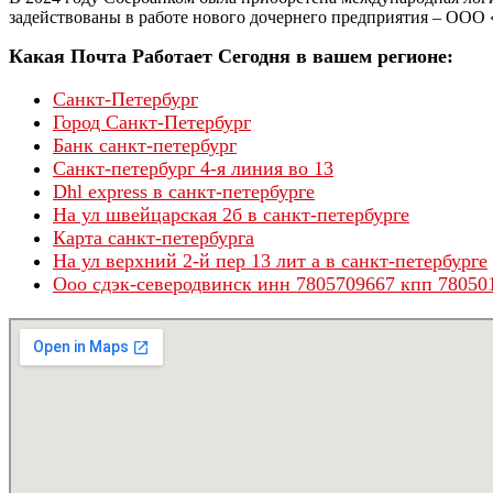
задействованы в работе нового дочернего предприятия – ООО
Какая Почта Работает Сегодня в вашем регионе:
Санкт-Петербург
Город Санкт-Петербург
Банк санкт-петербург
Санкт-петербург 4-я линия во 13
Dhl express в санкт-петербурге
На ул швейцарская 2б в санкт-петербурге
Карта санкт-петербурга
На ул верхний 2-й пер 13 лит а в санкт-петербурге
Ооо сдэк-северодвинск инн 7805709667 кпп 780501