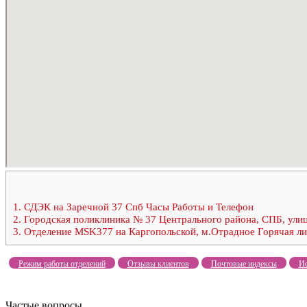
1.
СДЭК на Заречной 37 Спб Часы Работы и Телефон
2.
Городская поликлиника № 37 Центрального района, СПБ, ули
3.
Отделение MSK377 на Каргопольской, м.Отрадное Горячая лини
Режим работы отделений
Отзывы клиентов
Почтовые индексы
Ис
Частые вопросы