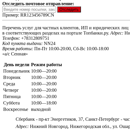
Отследить почтовое отправление:
Пример: RR123456789CN
Перечень услуг для частных клиентов, ИП и юридических лиц в
в соответствующих разделах на портале Топбанки.ру.
Адрес:
Ниж
Телефон:
+78312809751
Код пункта выдачи:
NN24
Время работы:
Пн-Пт 10:00-20:00, Сб-Вс 10:00-18:00
«а/с Сенная»
День недели
Режим работы
Понедельник
10:00—20:00
Вторник
10:00—20:00
Среда
10:00—20:00
Четверг
10:00—20:00
Пятница
10:00—20:00
Суббота
10:00—18:00
Воскресенье
выходной
Сбербанк - пр-кт Энергетиков, 37, Санкт-Петербург - ч
Адрес:
Нижний Новгород, Нижегородская обл., ул. Ошар