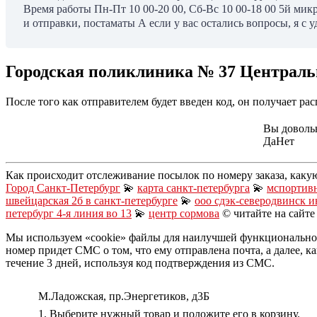
Время работы Пн-Пт 10 00-20 00, Сб-Вс 10 00-18 00 5й ми
и отправки, постаматы А если у вас остались вопросы, я с 
Городская поликлиника № 37 Централь
После того как отправителем будет введен код, он получает ра
Вы доволь
Да
Нет
Как происходит отслеживание посылок по номеру заказа, каку
Город Санкт-Петербург
💫
карта санкт-петербурга
💫
мспортивн
швейцарская 2б в санкт-петербурге
💫
ооо сдэк-северодвинск и
петербург 4-я линия во 13
💫
центр сормова
© читайте на сайт
Мы используем «сookie» файлы для наилучшей функциональнос
номер придет СМС о том, что ему отправлена почта, а далее, к
течение 3 дней, используя код подтверждения из СМС.
М.Ладожская, пр.Энергетиков, д3Б
1. Выберите нужный товар и положите его в корзину.