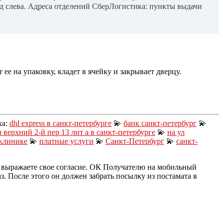
од слева. Адреса отделений СберЛогистика: пункты выдачи
ее на упаковку, кладет в ячейку и закрывает дверцу.
ка:
dhl express в санкт-петербурге
💫
банк санкт-петербург
💫
л верхний 2-й пер 13 лит а в санкт-петербурге
💫
на ул
клинике
💫
платные услуги
💫
Санкт-Петербург
💫
санкт-
и выражаете свое согласие. ОК Получателю на мобильный
з. После этого он должен забрать посылку из постамата в