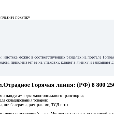
оплатите покупку.
, ипотеке можно в соответствующих разделах на портале Топбанк
ом, приклеивает ее на упаковку, кладет в ячейку и закрывает д
традное Горячая линия: (РФ) 8 800 250-
ми пандусами для малотоннажного транспорта;
ля складирования товаров;
 штабелерами, ричтраками, ТСД и т. п.
тическая компания Shiptor. Множество складов за границей и в 