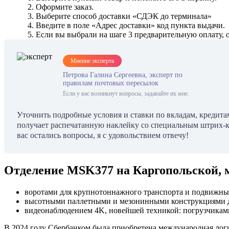
2. Оформите заказ.
3. Выберите способ доставки «СДЭК до терминала»
4. Введите в поле «Адрес доставки» код пункта выдачи.
5. Если вы выбрали на шаге 3 предварительную оплату, 
Мнение эксперта
Петрова Галина Сергеевна, эксперт по
правилам почтовых пересылок
Если у вас возникнут вопросы, задавайте их мне.
Уточнить подробные условия и ставки по вкладам, кредитам
получает распечатанную наклейку со специальным штрих-код
вас остались вопросы, я с удовольствием отвечу!
Отделение MSK377 на Каргопольской, м.О
воротами для крупнотоннажного транспорта и подвижны
высотными паллетными и мезонинными конструкциями д
видеонаблюдением 4K, новейшей техникой: погрузчиками,
В 2024 году Сбербанком была приобретена международная логис