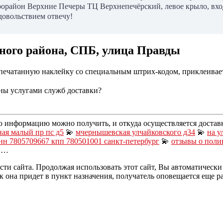
крорайон Верхние Печеры ТЦ Верхнепечёрский, левое крыло, вх
удовольствием отвечу!
ного района, СПБ, улица Правды
спечатанную наклейку со специальным штрих-кодом, приклеивает 
ны услугами служб доставки?
ю информацию можно получить, и откуда осуществляется достав
ая малый пр пс д5
💫
мчернышевская улчайковского д34
💫
на у
нн 7805709667 кпп 780501001 санкт-петербург
💫
отзывы о поли
е …
ти сайта. Продолжая использовать этот сайт, Вы автоматическ
ак она придет в пункт назначения, получатель оповещается еще ра