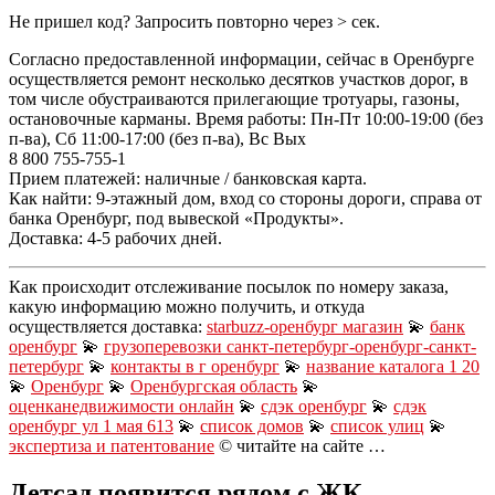
Не пришел код? Запросить повторно через > сек.
Согласно предоставленной информации, сейчас в Оренбурге
осуществляется ремонт несколько десятков участков дорог, в
том числе обустраиваются прилегающие тротуары, газоны,
остановочные карманы. Время работы: Пн-Пт 10:00-19:00 (без
п-ва), Сб 11:00-17:00 (без п-ва), Вс Вых
8 800 755-755-1
Прием платежей: наличные / банковская карта.
Как найти: 9-этажный дом, вход со стороны дороги, справа от
банка Оренбург, под вывеской «Продукты».
Доставка: 4-5 рабочих дней.
Как происходит отслеживание посылок по номеру заказа,
какую информацию можно получить, и откуда
осуществляется доставка:
starbuzz-оренбург магазин
💫
банк
оренбург
💫
грузоперевозки санкт-петербург-оренбург-санкт-
петербург
💫
контакты в г оренбург
💫
название каталога 1 20
💫
Оренбург
💫
Оренбургская область
💫
оценканедвижимости онлайн
💫
сдэк оренбург
💫
сдэк
оренбург ул 1 мая 613
💫
список домов
💫
список улиц
💫
экспертиза и патентование
© читайте на сайте …
Детсад появится рядом с ЖК