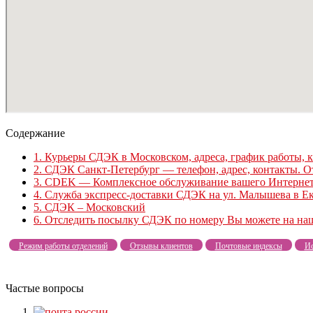
Содержание
1.
Курьеры СДЭК в Московском, адреса, график работы, к
2.
СДЭК Санкт-Петербург — телефон, адрес, контакты. О
3.
CDEK — Комплексное обслуживание вашего Интернет
4.
Служба экспресс-доставки СДЭК на ул. Малышева в Екат
5.
СДЭК – Московский
6.
Отследить посылку СДЭК по номеру Вы можете на наш
Режим работы отделений
Отзывы клиентов
Почтовые индексы
Ис
Частые вопросы