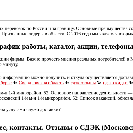
 перевозок по России и за границу. Основные преимущества сот
 Признанные лидеры в области. С 2016 года мы являемся вторы
рафик работы, каталог, акции, телефон
ии фирмы. Важно прочесть мнения реальных потребителей в Мо
ю минуту.
ю информацию можно получить, и откуда осуществляется достав
нбурге
💫
Свердловская область
💫
сдэк отзывы
💫
сдэк скидки

м-н 1-й микрорайон, 52. Основное направление деятельности — П
Московский 1-й м-н 1-й микрорайон, 52; Список
вакансий
, обновл
ны услугами служб доставки?
ес, контакты. Отзывы о СДЭК (Московск