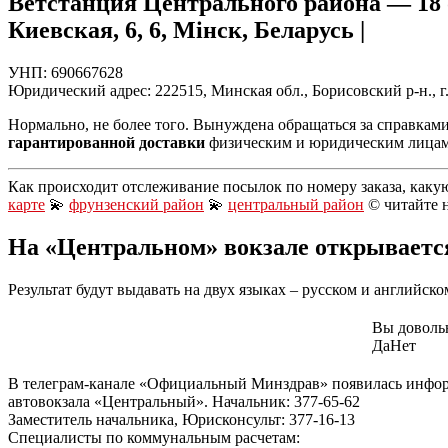
Ветстанция Центрального района — 18 о
Киевская, 6, 6, Мінск, Беларусь |
УНП: 690667628
Юридический адрес: 222515, Минская обл., Борисовский р-н., г.Б
Нормально, не более того. Вынуждена обращаться за справкам
гарантированной доставки
физическим и юридическим лицам 
Как происходит отслеживание посылок по номеру заказа, каку
карте
💫
фрунзенский район
💫
центральный район
© читайте 
На «Центральном» вокзале открывается
Результат будут выдавать на двух языках – русском и английско
Вы доволь
Да
Нет
В телеграм-канале «Официальный Минздрав» появилась информ
автовокзала «Центральный». Начальник: 377-65-62
Заместитель начальника, Юрисконсульт: 377-16-13
Специалисты по коммунальным расчетам: