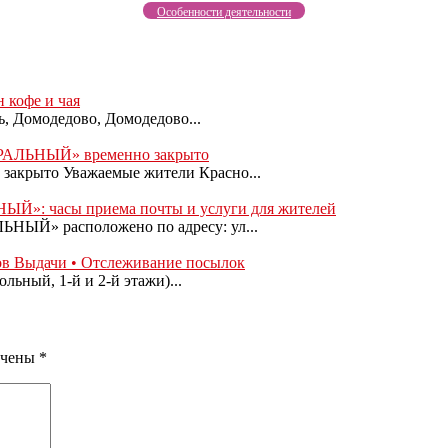
Особенности деятельности
 кофе и чая
ь, Домодедово, Домодедово...
ТРАЛЬНЫЙ» временно закрыто
акрыто Уважаемые жители Красно...
ЫЙ»: часы приема почты и услуги для жителей
НЫЙ» расположено по адресу: ул...
ов Выдачи • Отслеживание посылок
льный, 1-й и 2-й этажи)...
ечены
*