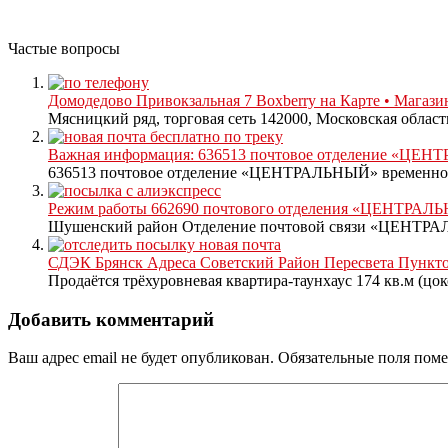
Частые вопросы
Домодедово Привокзальная 7 Boxberry на Карте • Магазин
Мясницкий ряд, торговая сеть 142000, Московская област
Важная информация: 636513 почтовое отделение «ЦЕН
636513 почтовое отделение «ЦЕНТРАЛЬНЫЙ» временно з
Режим работы 662690 почтового отделения «ЦЕНТРАЛЬН
Шушенский район Отделение почтовой связи «ЦЕНТРАЛЬ
СДЭК Брянск Адреса Советский Район Пересвета Пункт
Продаётся трёхуровневая квартира-таунхаус 174 кв.м (цоко
Добавить комментарий
Ваш адрес email не будет опубликован.
Обязательные поля пом