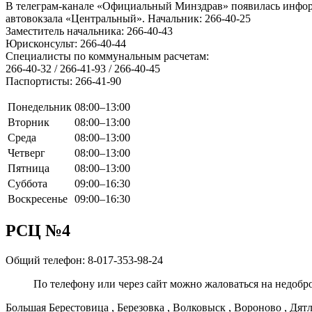
В телеграм-канале «Официальный Минздрав» появилась информ
автовокзала «Центральный». Начальник: 266-40-25
Заместитель начальника: 266-40-43
Юрисконсульт: 266-40-44
Специалисты по коммунальным расчетам:
266-40-32 / 266-41-93 / 266-40-45
Паспортисты: 266-41-90
Понедельник
08:00–13:00
Вторник
08:00–13:00
Среда
08:00–13:00
Четверг
08:00–13:00
Пятница
08:00–13:00
Суббота
09:00–16:30
Воскресенье
09:00–16:30
РСЦ №4
Общий телефон: 8-017-353-98-24
По телефону или через сайт можно жаловаться на недобр
Большая Берестовица , Березовка , Волковыск , Вороново , Дятл