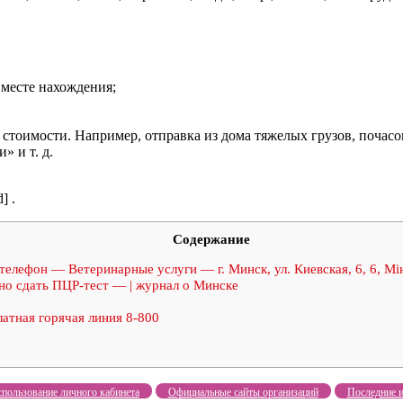
 месте нахождения;
тоимости. Например, отправка из дома тяжелых грузов, почасов
» и т. д.
] .
Содержание
елефон — Ветеринарные услуги — г. Минск, ул. Киевская, 6, 6, Мін
но сдать ПЦР-тест — | журнал о Минске
атная горячая линия 8-800
пользование личного кабинета
Официальные сайты организаций
Последние и