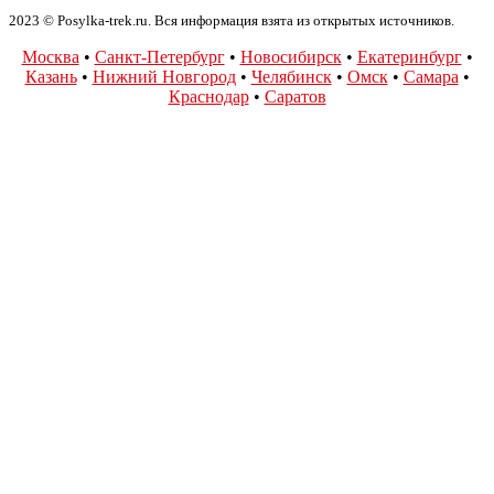
2023 © Posylka-trek.ru. Вся информация взята из открытых источников.
Москва
•
Санкт-Петербург
•
Новосибирск
•
Екатеринбург
•
Казань
•
Нижний Новгород
•
Челябинск
•
Омск
•
Самара
•
Краснодар
•
Саратов