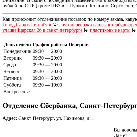
Внимание! В связи с последними изменениями в законодательс
рублей по СПБ (кроме ПВЗ в г. Пушкин, Колпино, Сертолово, 
Как происходит отслеживание посылок по номеру заказа, каку
Город Санкт-Петербург
💫
грузоперевозки санкт-петербург-оре
ул швейцарская 2б в санкт-петербурге
💫
пластиковые карты

…
День недели
График работы
Перерыв
Понедельник
09:30 — 20:00
Вторник
09:30 — 20:00
Среда
09:30 — 20:00
Четверг
09:30 — 20:00
Пятница
09:30 — 20:00
Суббота
09:30 — 19:00
Воскресенье
Отделение Сбербанка, Санкт-Петербург,
Адрес:
Санкт-Петербург, ул. Нахимова, д. 1
Вы доволь
Да
Нет