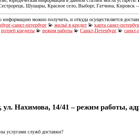
тве, юридическая информация в данной статьей могла устареть!
Сестрорецк, Шушары, Красное село, Выборг, Гатчина, Кировск 
ю информацию можно получить, и откуда осуществляется достав
нбург-санкт-петербург
💫
жильё в кредит
💫
карта санкт-петербу

потреб кредиты
💫
режим работы
💫
Санкт-Петербург
💫
санкт-
 ул. Нахимова, 14/41 – режим работы, ад
ны услугами служб доставки?