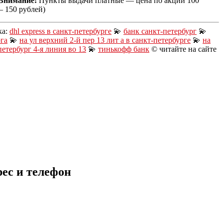
Внимание!
Пункты выдачи платные — цена по акции 100
— 150 рублей)
ка:
dhl express в санкт-петербурге
💫
банк санкт-петербург
💫
рга
💫
на ул верхний 2-й пер 13 лит а в санкт-петербурге
💫
на
петербург 4-я линия во 13
💫
тинькофф банк
© читайте на сайте
рес и телефон