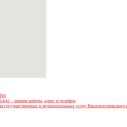
СПб
14/41 – режим работы, адрес и телефон
я государственных и муниципальных услуг Василеостровского 