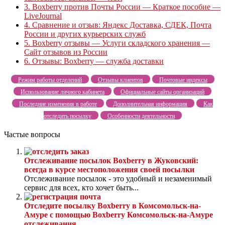
3.
Boxberry против Почты России — Краткое пособие —
LiveJournal
4.
Сравнение и отзыв: Яндекс Доставка, СДЕК, Почта
России и других курьерских служб
5.
Boxberry отзывы — Услуги складского хранения —
Сайт отзывов из России
6.
Отзывы: Boxberry — служба доставки
Режим работы отделений
Отзывы клиентов
Почтовые индексы
Использование личного кабинета
Официальные сайты организаций
Последние изменения в работе
Дополнительная информация
Как
отследить посылку
Особенности деятельности
Частые вопросы
Отслеживание посылок Boxberry в Жуковский:
всегда в курсе местоположения своей посылки
Отслеживание посылок - это удобный и незаменимый
сервис для всех, кто хочет быть...
Отследите посылку Boxberry в Комсомольск-на-
Амуре с помощью Boxberry Комсомольск-на-Амуре
отслеживания