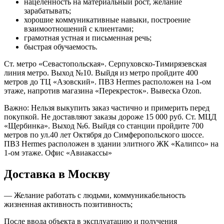
нацеленность на материальный рост, желание
зарабатывать;
хорошие коммуникативные навыки, построение
взаимоотношений с клиентами;
грамотная устная и письменная речь;
быстрая обучаемость.
Ст. метро «Севастопольская». Серпуховско-Тимирязевская
линия метро. Выход №10. Выйдя из метро пройдите 400
метров до ТЦ «Азовский». ПВЗ Hermes расположен на 1-ом
этаже, напротив магазина «Перекресток». Вывеска Ozon.
Важно: Нельзя выкупить заказ частично и примерить перед
покупкой. Не доставляют заказы дороже 15 000 руб. Ст. МЦД
«Щербинка». Выход №6. Выйдя со станции пройдите 700
метров по ул.40 лет Октября до Симферопольского шоссе.
ПВЗ Hermes расположен в здании элитного ЖК «Калипсо» на
1-ом этаже. Офис «Авиакассы»
Доставка в Москву
— Желание работать с людьми, коммуникабельность
жизненная активность позитивность;
После ввода объекта в эксплуатацию и получения