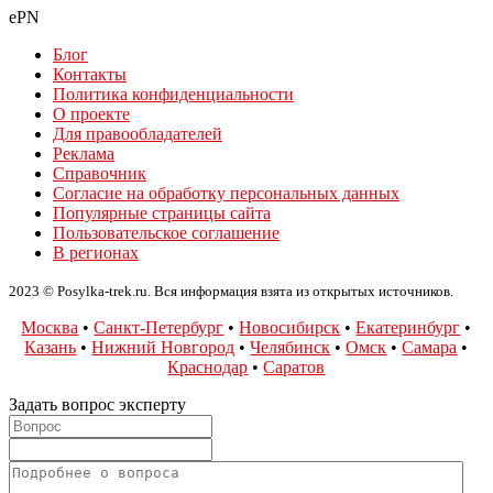
ePN
Блог
Контакты
Политика конфиденциальности
О проекте
Для правообладателей
Реклама
Справочник
Согласие на обработку персональных данных
Популярные страницы сайта
Пользовательское соглашение
В регионах
2023 © Posylka-trek.ru. Вся информация взята из открытых источников.
Москва
•
Санкт-Петербург
•
Новосибирск
•
Екатеринбург
•
Казань
•
Нижний Новгород
•
Челябинск
•
Омск
•
Самара
•
Краснодар
•
Саратов
Задать вопрос эксперту