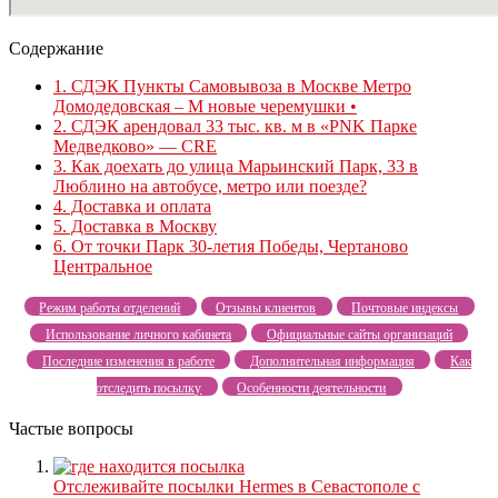
Содержание
1.
СДЭК Пункты Самовывоза в Москве Метро
Домодедовская – М новые черемушки •
2.
СДЭК арендовал 33 тыс. кв. м в «PNK Парке
Медведково» — CRE
3.
Как доехать до улица Марьинский Парк, 33 в
Люблино на автобусе, метро или поезде?
4.
Доставка и оплата
5.
Доставка в Москву
6.
От точки Парк 30-летия Победы, Чертаново
Центральное
Режим работы отделений
Отзывы клиентов
Почтовые индексы
Использование личного кабинета
Официальные сайты организаций
Последние изменения в работе
Дополнительная информация
Как
отследить посылку
Особенности деятельности
Частые вопросы
Отслеживайте посылки Hermes в Севастополе с