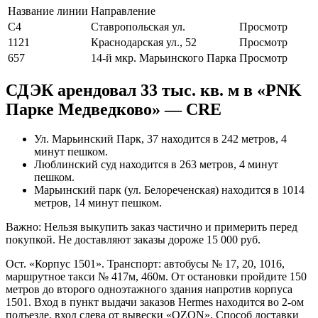
Название линии
Направление
С4
Ставропольская ул.
Просмотр
1121
Краснодарская ул., 52
Просмотр
657
14-й мкр. Марьинского Парка
Просмотр
СДЭК арендовал 33 тыс. кв. м в «PNK
Парке Медведково» — CRE
Ул. Марьинский Парк, 37 находится в 242 метров, 4
минут пешком.
Люблинский суд находится в 263 метров, 4 минут
пешком.
Марьинский парк (ул. Белореченская) находится в 1014
метров, 14 минут пешком.
Важно: Нельзя выкупить заказ частично и примерить перед
покупкой. Не доставляют заказы дороже 15 000 руб.
Ост. «Корпус 1501». Транспорт: автобусы № 17, 20, 1016,
маршрутное такси № 417м, 460м. От остановки пройдите 150
метров до второго одноэтажного здания напротив корпуса
1501. Вход в пункт выдачи заказов Hermes находится во 2-ом
подъезде, вход слева от вывески «OZON».
Способ доставки