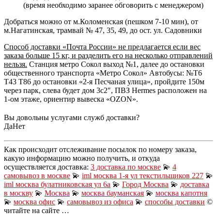
(время необходимо заранее обговорить с менеджером)
Добраться можно от м.Коломенская (пешком 7-10 мин), от
м.Нагатинская, трамвай № 47, 35, 49, до ост. ул. Садовники
Способ доставки «Почта России» не предлагается если вес
заказа больше 15 кг, и разделить его на несколько отправлений
нельзя.
Станция метро Сокол выход №1, далее до остановки
общественного транспорта «Метро Сокол» Автобусы: №Т6
Т43 Т86 до остановки «2-я Песчаная улица», пройдите 150м
через парк, слева будет дом 3с2″, ПВЗ Hermes расположен на
1-ом этаже, ориентир вывеска «OZON».
Вы довольны услугами служб доставки?
Да
Нет
Как происходит отслеживание посылок по номеру заказа,
какую информацию можно получить, и откуда
осуществляется доставка:
3 доставка по москве
💫
4
самовывоз в москве
💫
iml москва 1-я ул текстильщиков 227
💫
iml москва булатниковская ул 6а
💫
Город Москва
💫
доставка
в москву
💫
Москва
💫
москва бауманская
💫
москва капотня
💫
москва офис
💫
самовывоз из офиса
💫
способы доставки
©
читайте на сайте …