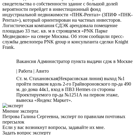
свидетельства о собственности здание с большой долей
вероятности перейдет в инвестиционный фонд
индустриальной недвижимости «ПНК-Рентал» (ЗПИФ «ПНК-
Рентал»), который ориентирован на частных инвесторов.
Логистическая компания СДЭК арендовала помещение
площадью 33 тыс. кв. м в строящемся «PNK Парке
Медведково» на севере Москвы. Об этом сообщили пресс-
службы девелопера PNK group и консультанта сделки Knight
Frank.
Вакансия Администратор пункта выдачи сдэк в Москве
| Работа | Авито
Ст. м. Стахановская(Некрасовская линия) выход №1
пройти пешком вдоль 2-го Грайвороновского пр-да 490
м. до дома 44к1, вход в ПВЗ Hermes со стороны
Проектируемого пр-да №1251А на первом этаже,
вывеска «Яндекс Маркет».
Мнение эксперта
Петрова Галина Сергеевна, эксперт по правилам почтовых
пересылок
Если у вас возникнут вопросы, задавайте их мне.
Задать вопрос эксперту