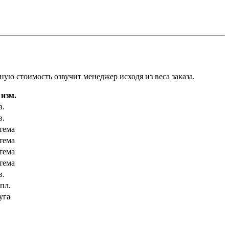
ую стоимость озвучит менеджер исходя из веса заказа.
 изм.
в.
в.
тема
тема
тема
тема
в.
пл.
уга