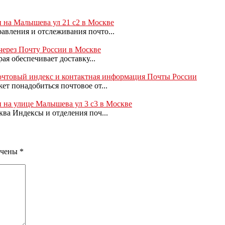
и на Малышева ул 21 с2 в Москве
авления и отслеживания почто...
через Почту России в Москве
ая обеспечивает доставку...
очтовый индекс и контактная информация Почты России
т понадобиться почтовое от...
 на улице Малышева ул 3 с3 в Москве
ква Индексы и отделения поч...
ечены
*