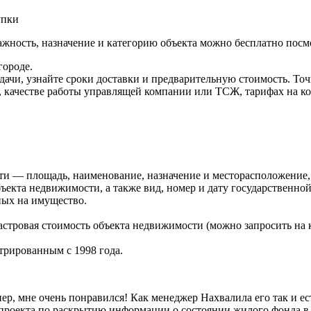
жность, назначение и категорию объекта можно бесплатно посм
городе.
чи, узнайте сроки доставки и предварительную стоимость. Точн
 качестве работы управлящей компании или ТСЖ, тарифах на ко
и — площадь, наименование, назначение и месторасположение, и
бъекта недвижимости, а также вид, номер и дату государственно
нных на имущество.
дастровая стоимость объекта недвижимости (можно запросить на
стрированным с 1998 года.
пер, мне очень понравился! Как менеджер Нахвалила его так и ес
роекта по раскрытию информации о состоянии жилого фонда в