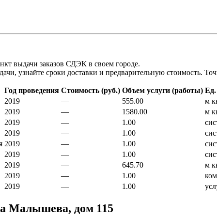
нкт выдачи заказов СДЭК в своем городе.
чи, узнайте сроки доставки и предварительную стоимость. Точн
Год проведения
Стоимость (руб.)
Объем услуги (работы)
Ед.
2019
—
555.00
м к
2019
—
1580.00
м к
2019
—
1.00
cис
2019
—
1.00
cис
я
2019
—
1.00
cис
2019
—
1.00
cис
2019
—
645.70
м к
2019
—
1.00
ком
2019
—
1.00
усл
ца Малышева, дом 115