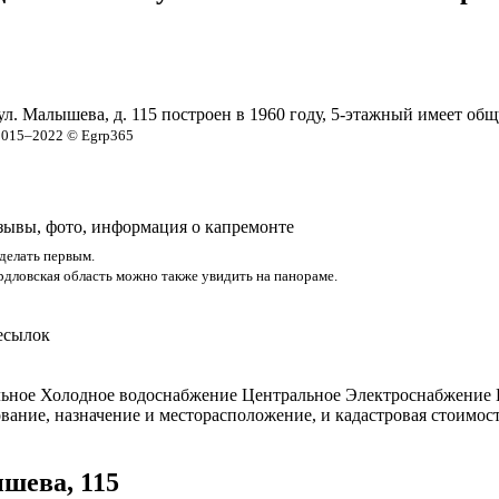
ул. Малышева, д. 115 построен в 1960 году, 5-этажный имеет о
2015–2022 © Egrp365
тзывы, фото, информация о капремонте
делать первым.
рдловская область можно также увидить на панораме.
есылок
ьное Холодное водоснабжение Центральное Электроснабжение Ц
ание, назначение и месторасположение, и кадастровая стоимос
ышева, 115