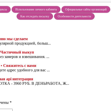
дексы
Использование личного кабинета
Официальные сайты организаций
Как отследить посылку
Особенности деятельности
нно мы сделаем
улярной продукцией, больш...
 Частичный выкуп
з замеров и взвешивания. ...
• Свяжитесь с нами
е адрес удобного для вас ...
ая api интеграция
ТКА - 3960 РУБ. В ДЕНЬРАБОТА, Ж...
ечены
*