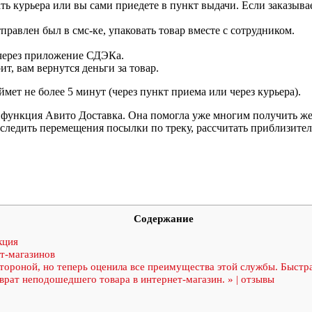
ть курьера или вы сами приедете в пункт выдачи. Если заказывае
равлен был в смс-ке, упаковать товар вместе с сотрудником.
через приложение СДЭКа.
т, вам вернутся деньги за товар.
ймет не более 5 минут (через пункт приема или через курьера).
функция Авито Доставка. Она помогла уже многим получить жела
следить перемещения посылки по треку, рассчитать приблизите
Содержание
кция
т-магазинов
роной, но теперь оценила все преимущества этой службы. Быстрая
врат неподошедшего товара в интернет-магазин. » | отзывы