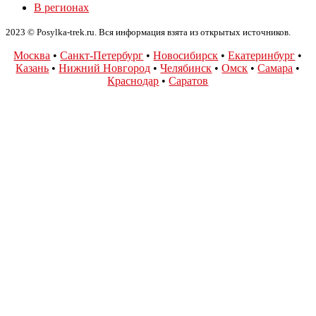
В регионах
2023 © Posylka-trek.ru. Вся информация взята из открытых источников.
Москва
•
Санкт-Петербург
•
Новосибирск
•
Екатеринбург
•
Казань
•
Нижний Новгород
•
Челябинск
•
Омск
•
Самара
•
Краснодар
•
Саратов