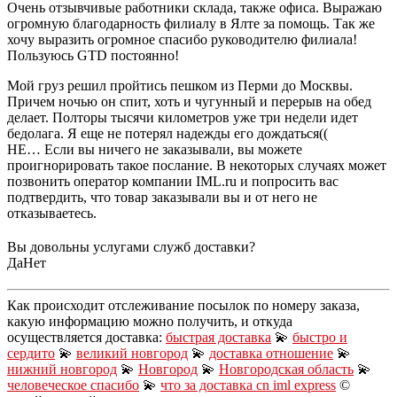
Очень отзывчивые работники склада, также офиса. Выражаю
огромную благодарность филиалу в Ялте за помощь. Так же
хочу выразить огромное спасибо руководителю филиала!
Пользуюсь GTD постоянно!
Мой груз решил пройтись пешком из Перми до Москвы.
Причем ночью он спит, хоть и чугунный и перерыв на обед
делает. Полторы тысячи километров уже три недели идет
бедолага. Я еще не потерял надежды его дождаться((
НЕ… Если вы ничего не заказывали, вы можете
проигнорировать такое послание. В некоторых случаях может
позвонить оператор компании IML.ru и попросить вас
подтвердить, что товар заказывали вы и от него не
отказываетесь.
Вы довольны услугами служб доставки?
Да
Нет
Как происходит отслеживание посылок по номеру заказа,
какую информацию можно получить, и откуда
осуществляется доставка:
быстрая доставка
💫
быстро и
сердито
💫
великий новгород
💫
доставка отношение
💫
нижний новгород
💫
Новгород
💫
Новгородская область
💫
человеческое спасибо
💫
что за доставка cn iml express
©