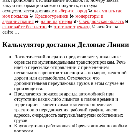
Как происходит отслеживание посылок по номеру заказа,
какую информацию можно получить, и откуда
осуществляется доставка:
выберите город
💫
как узнать где
моя посылка
💫
Краснотурьинск
💫
модераторы и
администрация
💫
наши партнёры
💫
Свердловская область
💫
скачивайте бесплатно
💫
что такое трек-код
© читайте на
сайте …
Калькулятор доставки Деловые Линии
Логистический оператор предоставляет уникальные
сервисы по мультимодальным транспортировкам. Речь
идет о пересылке отправлений с применением
нескольких вариантов транспорта – по морю, железной
дороги или автомобилем. Отмечается, что
дополнительная переупаковка грузов в этом случае не
производится.
Предлагается почасовая аренда автомобилей при
отсутствии каких-либо лимитов в плане времени и
территории – клиент самостоятельно определяет
траекторию передвижения, рабочий график, число
адресов, очередность загрузки/выгрузки собственных
грузов.
Круглосуточно работающая «Горячая линия» по любым
вопросам.