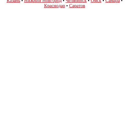
Казань
•
Нижний Новгород
•
Челябинск
•
Омск
•
Самара
•
Краснодар
•
Саратов