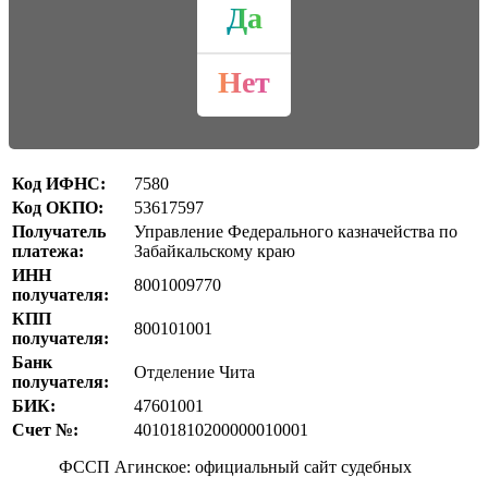
Да
Нет
Код ИФНС:
7580
Код ОКПО:
53617597
Получатель
Управление Федерального казначейства по
платежа:
Забайкальскому краю
ИНН
8001009770
получателя:
КПП
800101001
получателя:
Банк
Отделение Чита
получателя:
БИК:
47601001
Счет №:
40101810200000010001
ФССП Агинское: официальный сайт судебных