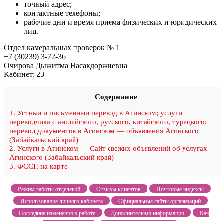
точный адрес;
контактные телефоны;
рабочие дни и время приема физических и юридических
лиц.
Отдел камеральных проверок № 1
+7 (30239) 3-72-36
Очирова Дыжитма Насакдоржиевна
Кабинет: 23
Содержание
1.
Устный и письменный перевод в Агинском; услуги
переводчика с английского, русского, китайского, турецкого;
перевод документов в Агинском — объявления Агинского
(Забайкальский край)
2.
Услуги в Агинском — Сайт свежих объявлений об услугах
Агинского (Забайкальский край)
3.
ФССП на карте
Режим работы отделений
Отзывы клиентов
Почтовые индексы
Использование личного кабинета
Официальные сайты организаций
Последние изменения в работе
Дополнительная информация
Как