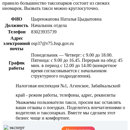
правило большинство таксопарков состоит из свежих
иномарок. Вызвать такси можно круглосуточно.
ФИО
Цыренжапова Наталья Цыдыповна
Должность
Начальник отдела
Телефон
83023935739
Адрес
электронной
osp37@r75.fssp.gov.ru
почты
Понедельник — Четверг: с 9.00 до 18.00.
Пятница: с 9.00 до 16.45. Перерыв на обед: 45
График
мин. в период с 12.00 до 14.00 (конкретное
работы
время согласовывается с начальником
структурного подразделения).
Налоговая инспекция №1, Агинское, Забайкальский
край - режим работы, телефоны, адрес, реквизиты
Уважаемы пользователи такси, просим вас оставлять
ваши отзывы о поездках. Поделитесь впечатлениями о
водителях и таксопарках. Вместе мы сделаем этот
бизнес чище и комфортнее.
Мнение эксперта