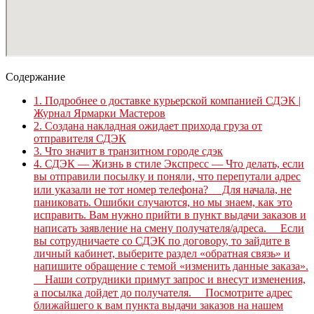
Содержание
1.
Подробнее о доставке курьерской компанией СДЭК |
Журнал Ярмарки Мастеров
2.
Создана накладная ожидает прихода груза от
отправителя СДЭК
3.
Что значит в транзитном городе сдэк
4.
СДЭК — Жизнь в стиле Экспресс — Что делать, если
вы отправили посылку и поняли, что перепутали адрес
или указали не тот номер телефона? ⠀ Для начала, не
паниковать. Ошибки случаются, но мы знаем, как это
исправить. Вам нужно прийти в пункт выдачи заказов и
написать заявление на смену получателя/адреса. ⠀ Если
вы сотрудничаете со СДЭК по договору, то зайдите в
личный кабинет, выберите раздел «обратная связь» и
напишите обращение с темой «изменить данные заказа».
⠀ Наши сотрудники примут запрос и внесут изменения,
а посылка дойдет до получателя. ⠀ Посмотрите адрес
ближайшего к вам пункта выдачи заказов на нашем