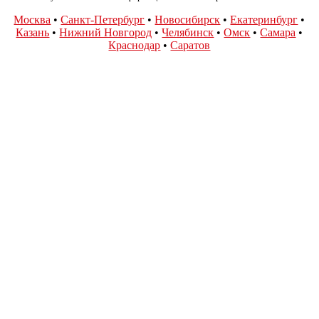
Москва
•
Санкт-Петербург
•
Новосибирск
•
Екатеринбург
•
Казань
•
Нижний Новгород
•
Челябинск
•
Омск
•
Самара
•
Краснодар
•
Саратов