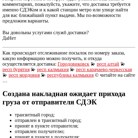
комментариях, пожалуйста, укажите, что доставка требуется
именно СДЭКом и к какой станции метро или улице найти
для вас ближайший пункт выдачи. Мы по-возможности
предложим варианты.
Вы довольны услугами служб доставки?
Да
Нет
Как происходит отслеживание посылок по номеру заказа,
какую информацию можно получить, и откуда
осуществляется доставка:
Городовиковск
💫
респ алтай
💫
респ бурятия
💫
респ калмыкия
💫
респ карачаево-черкесская
💫
респ мордовия
💫
республика калмыкия
© читайте на сайте
…
Создана накладная ожидает прихода
груза от отправителя СДЭК
транзитный город;
отправлен в транзитный город;
принят в пункте отправителя;
отправлен получателю;
принят в пункте у получателя;