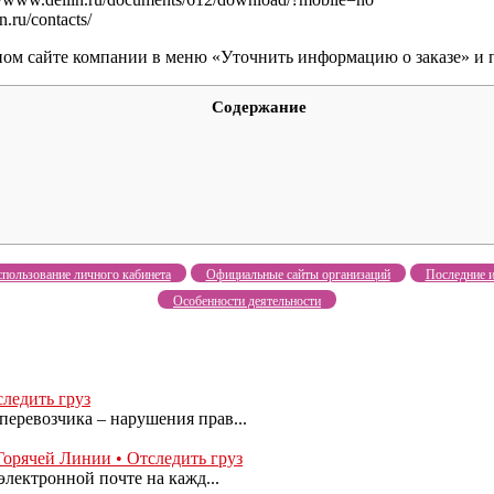
ru/contacts/
ом сайте компании в меню «Уточнить информацию о заказе» и пр
Содержание
пользование личного кабинета
Официальные сайты организаций
Последние и
Особенности деятельности
ледить груз
еревозчика – нарушения прав...
орячей Линии • Отследить груз
электронной почте на кажд...