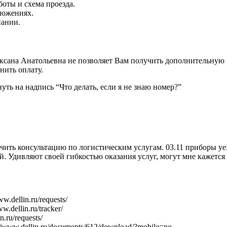
оты и схема проезда.
ложениях.
пании.
Оксана Анатольевна не позволяет Вам получить дополнительную 
нить оплату.
уть на надпись “Что делать, если я не знаю номер?”
ить консультацию по логистическим услугам. 03.11 приборы уех
ой. Удивляют своей гибкостью оказания услуг, могут мне кажетс
.dellin.ru/requests/
.dellin.ru/tracker/
.ru/requests/
//www.dellin.ru/documents/612/download/?mobile=no