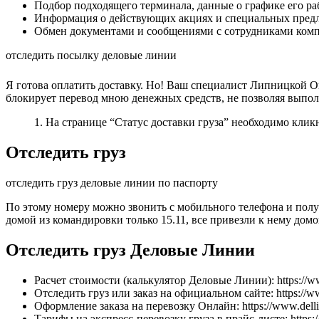
Подбор подходящего терминала, данные о графике его раб
Информация о действующих акциях и специальных пред
Обмен документами и сообщениями с сотрудниками ком
отследить посылку деловые линии
Я готова оплатить доставку. Но! Ваш специалист Липницкой 
блокирует перевод мною денежных средств, не позволяя выпол
1. На странице “Статус доставки груза” необходимо кликн
Отследить груз
отследить груз деловые линии по паспорту
По этому номеру можно звонить с мобильного телефона и получ
домой из командировки только 15.11, все привезли к нему дом
Отследить груз Деловые Линии
Расчет стоимости (калькулятор Деловые Линии): https://www
Отследить груз или заказ на официальном сайте: https://www
Оформление заказа на перевозку Онлайн: https://www.dellin
Тарифы на экспресс-перевозку груза в прайс-листе: https: