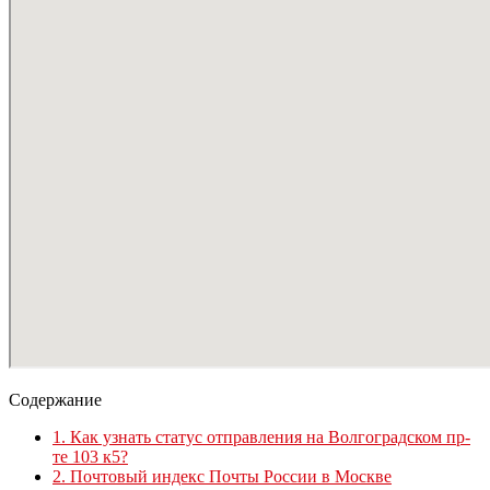
Содержание
1.
Как узнать статус отправления на Волгоградском пр-
те 103 к5?
2.
Почтовый индекс Почты России в Москве