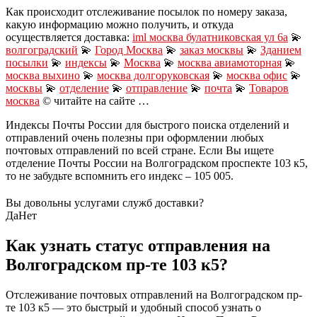
Как происходит отслеживание посылок по номеру заказа,
какую информацию можно получить, и откуда
осуществляется доставка:
iml москва булатниковская ул 6а
💫
волгоградский
💫
Город Москва
💫
заказ москвы
💫
Зданием
посылки
💫
индексы
💫
Москва
💫
москва авиамоторная
💫
москва выхино
💫
москва долгоруковская
💫
москва офис
💫
москвы
💫
отделение
💫
отправление
💫
почта
💫
Товаров
москва
© читайте на сайте …
Индексы Почты России для быстрого поиска отделений и
отправлений очень полезны при оформлении любых
почтовых отправлений по всей стране. Если Вы ищете
отделение Почты России на Волгоградском проспекте 103 к5,
то не забудьте вспомнить его индекс – 105 005.
Вы довольны услугами служб доставки?
Да
Нет
Как узнать статус отправления на
Волгоградском пр-те 103 к5?
Отслеживание почтовых отправлений на Волгоградском пр-
те 103 к5 — это быстрый и удобный способ узнать о