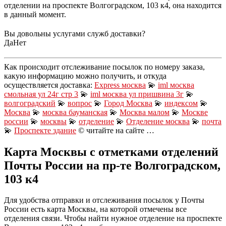
отделении на проспекте Волгоградском, 103 к4, она находится
в данный момент.
Вы довольны услугами служб доставки?
Да
Нет
Как происходит отслеживание посылок по номеру заказа,
какую информацию можно получить, и откуда
осуществляется доставка:
Express москва
💫
iml москва
смольная ул 24г стр 3
💫
iml москва ул пришвина 3г
💫
волгоградский
💫
вопрос
💫
Город Москва
💫
индексом
💫
Москва
💫
москва бауманская
💫
Москва малом
💫
Москве
россии
💫
москвы
💫
отделение
💫
Отделение москва
💫
почта
💫
Проспекте здание
© читайте на сайте …
Карта Москвы с отметками отделений
Почты России на пр-те Волгоградском,
103 к4
Для удобства отправки и отслеживания посылок у Почты
России есть карта Москвы, на которой отмечены все
отделения связи. Чтобы найти нужное отделение на проспекте