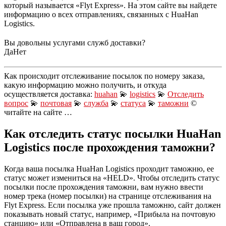
который называется «Flyt Express». На этом сайте вы найдете
информацию о всех отправлениях, связанных с HuaHan
Logistics.
Вы довольны услугами служб доставки?
Да
Нет
Как происходит отслеживание посылок по номеру заказа,
какую информацию можно получить, и откуда
осуществляется доставка:
huahan
💫
logistics
💫
Отследить
вопрос
💫
почтовая
💫
служба
💫
статуса
💫
таможни
©
читайте на сайте …
Как отследить статус посылки HuaHan
Logistics после прохождения таможни?
Когда ваша посылка HuaHan Logistics проходит таможню, ее
статус может измениться на «HELD». Чтобы отследить статус
посылки после прохождения таможни, вам нужно ввести
номер трека (номер посылки) на странице отслеживания на
Flyt Express. Если посылка уже прошла таможню, сайт должен
показывать новый статус, например, «Прибыла на почтовую
станцию» или «Отправлена в ваш город».