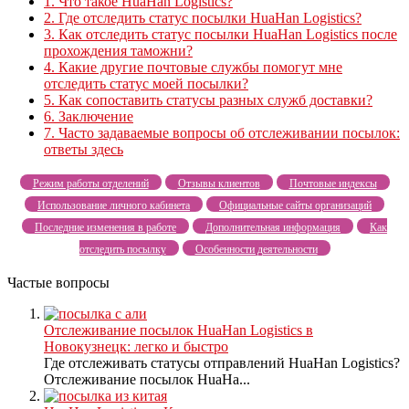
1.
Что такое HuaHan Logistics?
2.
Где отследить статус посылки HuaHan Logistics?
3.
Как отследить статус посылки HuaHan Logistics после
прохождения таможни?
4.
Какие другие почтовые службы помогут мне
отследить статус моей посылки?
5.
Как сопоставить статусы разных служб доставки?
6.
Заключение
7.
Часто задаваемые вопросы об отслеживании посылок:
ответы здесь
Режим работы отделений
Отзывы клиентов
Почтовые индексы
Использование личного кабинета
Официальные сайты организаций
Последние изменения в работе
Дополнительная информация
Как
отследить посылку
Особенности деятельности
Частые вопросы
Отслеживание посылок HuaHan Logistics в
Новокузнецк: легко и быстро
Где отслеживать статусы отправлений HuaHan Logistics?
Отслеживание посылок HuaHa...