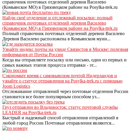
справочник почтовых отделений деревня Василево
(Комьянское МО) в Грязовецком районе на Posylka-trek.ru
Найди своё отделение и отслеживай посылки: полный
справочник почтовых отделений деревня Василево
(Комьянское МО) в Грязовецком районе на Posylka-trek.ru
Полный справочник почтовых отделений деревни Василево
Деревня Василево расположена в Комьянском муни...
Узнайте индекс почты на улице Связистов в Москве: полезная
информация от Почты России
Когда вы отправляете посылку или письмо, один из первых и
самых важных этапов процесса отправки - эт...
Сэкономьте время с самовывозом почтой Нидерландов и
узнайте о статусе отправления на Posylka-trek.ru с помощью
Joom Logistics
Отслеживание отправлений через почтовые отделения России
становится все более популярным способом уз...
Груз отправлен во Владивосток: статус почтовой службы
LEADER на Posylka-trek.ru
Быстрый и надежный способ отправления отправлений в
любой город России Почтовые отправления являются...