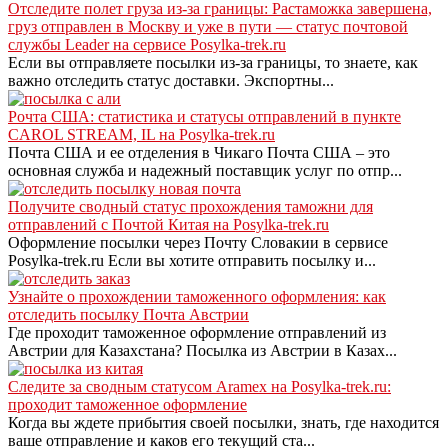
Отследите полет груза из-за границы: Растаможка завершена,
груз отправлен в Москву и уже в пути — статус почтовой
службы Leader на сервисе Posylka-trek.ru
Если вы отправляете посылки из-за границы, то знаете, как
важно отследить статус доставки. Экспортны...
Pочта США: статистика и статусы отправлений в пункте
CAROL STREAM, IL на Posylka-trek.ru
Почта США и ее отделения в Чикаго Почта США – это
основная служба и надежный поставщик услуг по отпр...
Получите сводный статус прохождения таможни для
отправлений с Почтой Китая на Posylka-trek.ru
Оформление посылки через Почту Словакии в сервисе
Posylka-trek.ru Если вы хотите отправить посылку и...
Узнайте о прохождении таможенного оформления: как
отследить посылку Почта Австрии
Где проходит таможенное оформление отправлений из
Австрии для Казахстана? Посылка из Австрии в Казах...
Следите за сводным статусом Aramex на Posylka-trek.ru:
проходит таможенное оформление
Когда вы ждете прибытия своей посылки, знать, где находится
ваше отправление и каков его текущий ста...