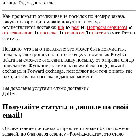
и когда будет доставлена.
Как происходит отслеживание посылок по номеру заказа,
какую информацию можно получить, и откуда
осуществляется доставка:
flip
💫
post
💫
Вопросы сервисом
💫
отслеживание
💫
посылка
💫
сервисом
💫
шахты
© читайте на
сайте …
Неважно, что вы отправляете: это может быть документы,
подарки, электроника или что-то еще. С помощью Posylka-
trek.ru вы сможете отследить вашу посылку от отправителя до
получателя. Функции, такие как outward exchange, inward
exchange, и Forward exchange, позволяют вам точно знать, где
находится ваша посылка в данный момент.
Вы довольны услугами служб доставки?
Да
Нет
Получайте статусы и данные на свой
email!
Отслеживание почтовых отправлений может быть сложной
задачей, но благодаря сервису «Posylka-trek.ru», это стало