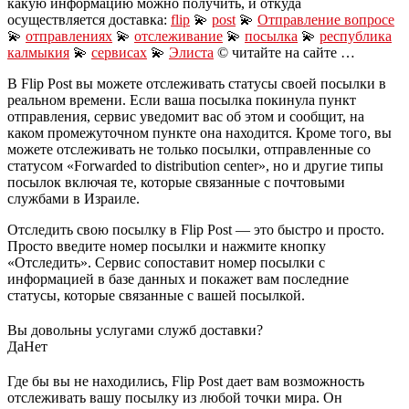
какую информацию можно получить, и откуда
осуществляется доставка:
flip
💫
post
💫
Отправление вопросе
💫
отправлениях
💫
отслеживание
💫
посылка
💫
республика
калмыкия
💫
сервисах
💫
Элиста
© читайте на сайте …
В Flip Post вы можете отслеживать статусы своей посылки в
реальном времени. Если ваша посылка покинула пункт
отправления, сервис уведомит вас об этом и сообщит, на
каком промежуточном пункте она находится. Кроме того, вы
можете отслеживать не только посылки, отправленные со
статусом «Forwarded to distribution center», но и другие типы
посылок включая те, которые связанные с почтовыми
службами в Израиле.
Отследить свою посылку в Flip Post — это быстро и просто.
Просто введите номер посылки и нажмите кнопку
«Отследить». Сервис сопоставит номер посылки с
информацией в базе данных и покажет вам последние
статусы, которые связанные с вашей посылкой.
Вы довольны услугами служб доставки?
Да
Нет
Где бы вы не находились, Flip Post дает вам возможность
отслеживать вашу посылку из любой точки мира. Он