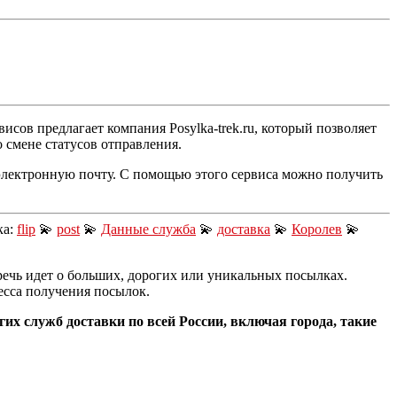
сов предлагает компания Posylka-trek.ru, который позволяет
 смене статусов отправления.
а электронную почту. С помощью этого сервиса можно получить
ка:
flip
💫
post
💫
Данные служба
💫
доставка
💫
Королев
💫
речь идет о больших, дорогих или уникальных посылках.
есса получения посылок.
гих служб доставки по всей России, включая города, такие