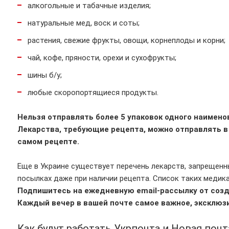
алкогольные и табачные изделия;
натуральные мед, воск и соты;
растения, свежие фрукты, овощи, корнеплоды и корни;
чай, кофе, пряности, орехи и сухофрукты;
шины б/у;
любые скоропортящиеся продукты.
Нельзя отправлять более 5 упаковок одного наимено
Лекарства, требующие рецепта, можно отправлять в 
самом рецепте.
Еще в Украине существует перечень лекарств, запрещенны
посылках даже при наличии рецепта. Список таких меди
Подпишитесь на ежедневную еmail-рассылку от созда
Каждый вечер в вашей почте самое важное, эксклюзи
Как будут работать Укрпочта и Новая поч