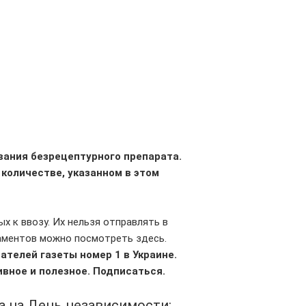
вания безрецептурного препарата.
количестве, указанном в этом
х к ввозу. Их нельзя отправлять в
каментов можно посмотреть здесь.
телей газеты номер 1 в Украине.
вное и полезное.
Подписаться
.
та на День независимости: