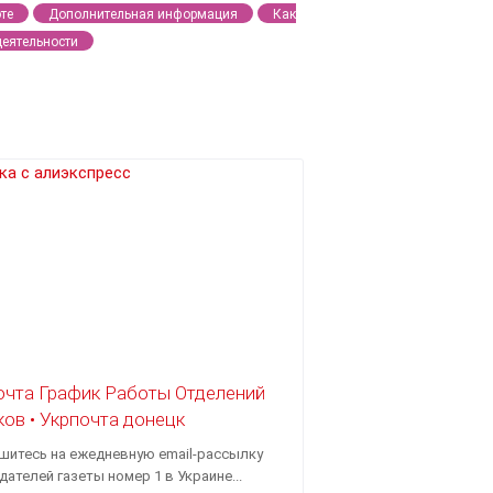
те
Дополнительная информация
Как
деятельности
очта График Работы Отделений
ков • Укрпочта донецк
шитесь на ежедневную еmail-рассылку
дателей газеты номер 1 в Украине...