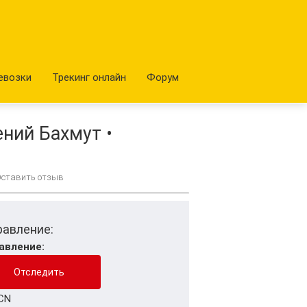
евозки
Трекинг онлайн
Форум
ний Бахмут •
Оставить отзыв
равление:
авление:
CN