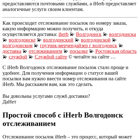
предоставляются почтовыми службами, а iHerb предоставляет
аналогичные услуги своим клиентам.
Как происходит отслеживание посылок по номеру заказа,
какую информацию можно получить, и откуда
осуществляется доставка:
iherb
💫
Волгодонск
💫
волгодонска
💫
волгодонске
💫
волгодонский
💫
волгодонской
💫
волгодонском
💫
грузчик-мерчендайзер г волгодонск
💫
доставка
💫
отслеживанием
💫
посылке
💫
Ростовская область
💫
службой
💫
Службой сайте
© читайте на сайте …
С iHerb Волгодонск отслеживание посылок стало проще и
удобнее. Для получения информации о статусе вашей
посылки вам нужно ввести номер отслеживания на сайте
iHerb. Мы расскажем вам, как это сделать.
Вы довольны услугами служб доставки?
Да
Нет
Простой способ с iHerb Волгодонск
отслеживанием
Отслеживание посылок iHerb – это процесс, который может