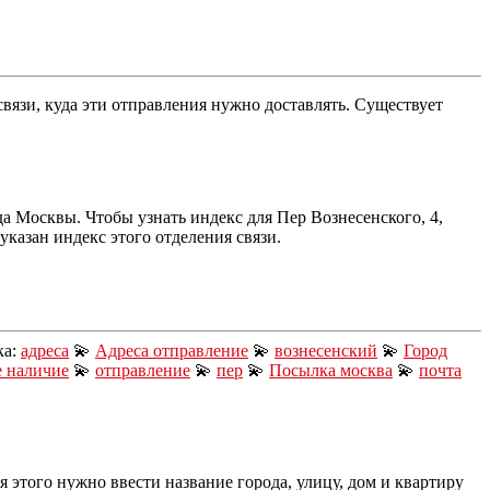
связи, куда эти отправления нужно доставлять. Существует
а Москвы. Чтобы узнать индекс для Пер Вознесенского, 4,
казан индекс этого отделения связи.
ка:
адреса
💫
Адреса отправление
💫
вознесенский
💫
Город
е наличие
💫
отправление
💫
пер
💫
Посылка москва
💫
почта
 этого нужно ввести название города, улицу, дом и квартиру