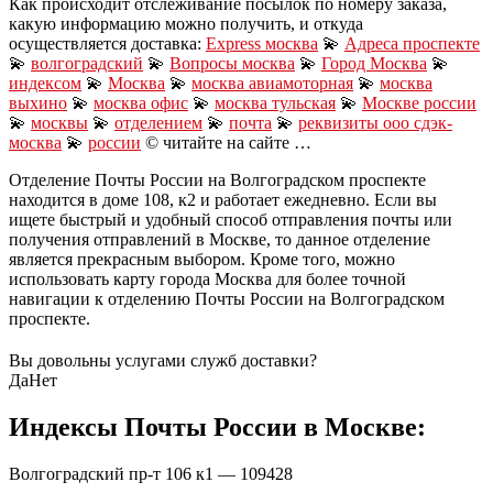
Как происходит отслеживание посылок по номеру заказа,
какую информацию можно получить, и откуда
осуществляется доставка:
Express москва
💫
Адреса проспекте
💫
волгоградский
💫
Вопросы москва
💫
Город Москва
💫
индексом
💫
Москва
💫
москва авиамоторная
💫
москва
выхино
💫
москва офис
💫
москва тульская
💫
Москве россии
💫
москвы
💫
отделением
💫
почта
💫
реквизиты ооо сдэк-
москва
💫
россии
© читайте на сайте …
Отделение Почты России на Волгоградском проспекте
находится в доме 108, к2 и работает ежедневно. Если вы
ищете быстрый и удобный способ отправления почты или
получения отправлений в Москве, то данное отделение
является прекрасным выбором. Кроме того, можно
использовать карту города Москва для более точной
навигации к отделению Почты России на Волгоградском
проспекте.
Вы довольны услугами служб доставки?
Да
Нет
Индексы Почты России в Москве:
Волгоградский пр-т 106 к1 — 109428