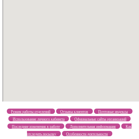
Режим работы отделений
Отзывы клиентов
Почтовые индексы
Использование личного кабинета
Официальные сайты организаций
Последние изменения в работе
Дополнительная информация
Как
отследить посылку
Особенности деятельности