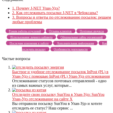
1.
Почему J-NET Улан-Удэ?
2.
Как отслеживать посылки J-NET в Чебоксары?
3.
Вопросы и ответы по отслеживанию посылок: решаем
любые проблемы
Режим работы отделений
Отзывы клиентов
Почтовые индексы
Использование личного кабинета
Официальные сайты организаций
Последние изменения в работе
Дополнительная информация
Как
отследить посылку
Особенности деятельности
Частые вопросы
Быстрое и удобное отслеживание посылок InPost (PL) в
Улан-Удэ с помощью InPost (PL) Улан-Удэ отслеживания
Отслеживание статусов почтовых отправлений - одно
из самых важных услуг, которые...
Отследите свою посылку SunYou в Улан-Удэ: SunYou
Улан-Удэ отслеживание на сайте X
Вы отправили посылку SunYou в Улан-Удэ и хотите
отследить ее статус? Наш сервис ...