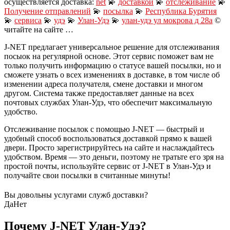
осуществляется доставка:
net
💫
доставкой
💫
отслеживание
💫
Получение отправлений
💫
посылка
💫
Республика Бурятия
💫
сервиса
💫
удэ
💫
Улан-Удэ
💫
улан-удэ ул мокрова д 28а
©
читайте на сайте …
J-NET предлагает универсальное решение для отслеживания
посыок на регулярной основе. Этот сервис поможет вам не
только получить информацию о статусе вашей посылки, но и
сможете узнать о всех изменениях в доставке, в том числе об
изменении адреса получателя, смене доставки и многом
другом. Система также предоставляет данные на всех
почтовых службах Улан-Удэ, что обеспечит максимальную
удобство.
Отслеживание посылок с помощью J-NET — быстрый и
удобный способ воспользоваться доставкой прямо к вашей
двери. Просто зарегистрируйтесь на сайте и наслаждайтесь
удобством. Время — это деньги, поэтому не тратьте его зря на
простой почты, используйте сервис от J-NET в Улан-Удэ и
получайте свои посылки в считанные минуты!
Вы довольны услугами служб доставки?
Да
Нет
Почему J-NET Улан-Удэ?