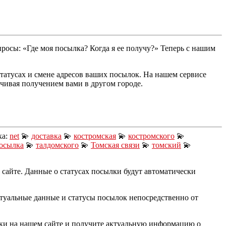
просы: «Где моя посылка? Когда я ее получу?» Теперь с нашим
татусах и смене адресов ваших посылок. На нашем сервисе
чивая получением вами в другом городе.
ка:
net
💫
доставка
💫
костромская
💫
костромского
💫
осылка
💫
талдомского
💫
Томская связи
💫
томский
💫
сайте. Данные о статусах посылки будут автоматически
туальные данные и статусы посылок непосредственно от
ки на нашем сайте и получите актуальную информацию о