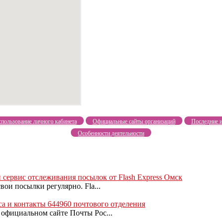
пользование личного кабинета
Официальные сайты организаций
Последние и
Особенности деятельности
 сервис отслеживания посылок от Flash Express Омск
ои посылки регулярно. Fla...
 и контакты 644960 почтового отделения
 официальном сайте Почты Рос...