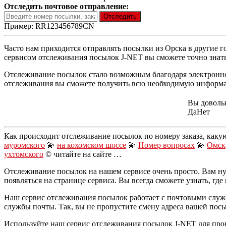
Отследить почтовое отправление:
Пример: RR123456789CN
Часто нам приходится отправлять посылки из Орска в другие го
сервисом отслеживания посылок J-NET вы сможете точно знать,
Отслеживание посылок стало возможным благодаря электронной
отслеживания вы сможете получить всю необходимую информац
Вы доволь
Да
Нет
Как происходит отслеживание посылок по номеру заказа, каку
муромского
💫
на кохомском шоссе
💫
Номер вопросах
💫
Омск
ухтомского
© читайте на сайте …
Отслеживание посылок на нашем сервисе очень просто. Вам ну
появляться на странице сервиса. Вы всегда сможете узнать, где
Наш сервис отслеживания посылок работает с почтовыми служ
службы почты. Так, вы не пропустите смену адреса вашей пос
Используйте наш сервис отслеживания посылок J-NET для про