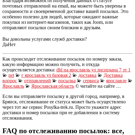
Благодаря возможности получения данных о статусе
почтовых отправлений на email, вы можете быть уверены в
сохранности и своевременной доставке вашей посылки. Это
особенно полезно для людей, которые ожидают важные
покупки из интернет-магазинов, таких как Joom, или
отправляют посылки своим близким и друзьям.
Вы довольны услугами служб доставки?
Да
Нет
Как происходит отслеживание посылок по номеру заказа,
какую информацию можно получить, и откуда
осуществляется доставка:
dhl на ярославль ул лисицына 7 эт 1
💫
net
💫
г ярославль ул базовая 2
💫
доставка
💫
Доставка
вопрос
💫
отправлений
💫
посылка
💫
сервиса
💫
ярославле
💫
Ярославль
💫
Ярославская область
© читайте на сайте …
Если вы отправляете посылку в другой город, например, в
Брянск, отслеживание ее статуса может быть осуществлено
через тот же сервис Posylka-trek.ru. Просто укажите адрес
доставки и номер посылки при ее добавлении в систему
отслеживания.
FAQ по отслеживанию посылок: все,