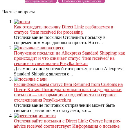
отследить посылку
Особенности деятельности
Частые вопросы
Как отследить посылку Direct Link: разбираемся в
статусе ‘Item received for processing
Отслеживание посылки Отследить посылку в
современном мире довольно просто. Но ес...
Получение посылки на Aliexpress Standard Shipping: как
происходит и что означает статус ‘Item received’ на
сервисе отслеживания Posylka-trek.ru
Для многих покупателей интернет-магазина Aliexpress
Standard Shipping является о...
Расшифровываем статус Item Returned from Customs на
Почте Китая: Покинула таможню как статус доставки
посылки — информация и подробности на сервисе
отслеживания Posylka-trek.ru
Отслеживание почтовых отправлений может быть
связано с различными статусами, кот...
Отслеживайте посылки с Direct Link: Статус Item pre-
advice received соответствует Информация о посылке