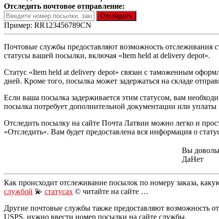
Отследить почтовое отправление:
Пример: RR123456789CN
Почтовые службы предоставляют возможность отслеживания ста
статусы вашей посылки, включая «Item held at delivery depot».
Статус «Item held at delivery depot» связан с таможенным офо
дней. Кроме того, посылка может задержаться на складе отправ
Если ваша посылка задерживается этим статусом, вам необход
посылка потребует дополнительной документации или уплаты 
Отследить посылку на сайте Почта Латвии можно легко и прос
«Отследить». Вам будет предоставлена вся информация о статуса
Вы доволь
Да
Нет
Как происходит отслеживание посылок по номеру заказа, каку
службой
💫
статусах
© читайте на сайте …
Другие почтовые службы также предоставляют возможность от
USPS, нужно ввести номер посылки на сайте службы.