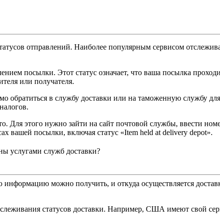
тусов отправлений. Наиболее популярным сервисом отслеживания
рмлением посылки. Этот статус означает, что ваша посылка прох
ителя или получателя.
имо обратиться в службу доставки или на таможенную службу д
налогов.
то. Для этого нужно зайти на сайт почтовой службы, ввести но
х вашей посылки, включая статус «Item held at delivery depot».
ны услугами служб доставки?
ю информацию можно получить, и откуда осуществляется достав
слеживания статусов доставки. Например, США имеют свой серв