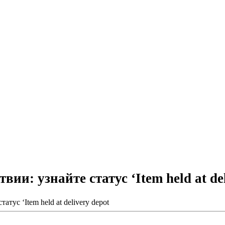
и: узнайте статус ‘Item held at del
ус ‘Item held at delivery depot