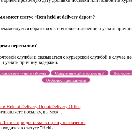
ть ориентировочную дату доставки посылки или позвонить курье
 имеет статус «Item held at delivery depot»?
 рекомендуется обратиться в почтовое отделение и узнать причи
время пересылки?
очтовой службы и связываться с курьерской службой в случае не
е и узнать причину задержки.
пользование личного кабинета
Официальные сайты организаций
Последние и
Особенности деятельности
Held at Delivery Depot/Delivery Office
тправляете посылку, вы мож...
ты Литвы при доставке в страну назначения
ходится в статусе "Held a...