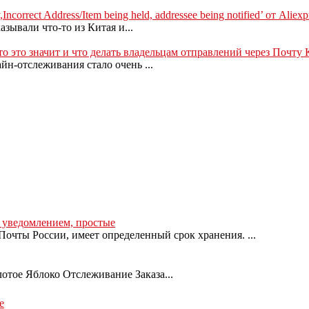
ncorrect Address/Item being held, addressee being notified’ от Alie
азывали что-то из Китая и...
 что это значит и что делать владельцам отправлений через Почту 
н-отслеживания стало очень ...
с уведомлением, простые
очты России, имеет определенный срок хранения. ...
лотое Яблоко Отслеживание Заказа...
е