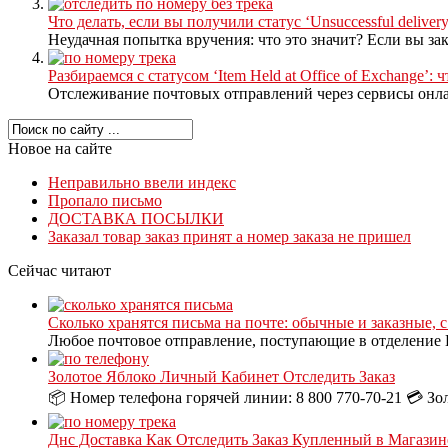
Что делать, если вы получили статус ‘Unsuccessful delivery,I
Неудачная попытка вручения: что это значит? Если вы зак
Разбираемся с статусом ‘Item Held at Office of Exchange’:
Отслеживание почтовых отправлений через сервисы онлай
Новое на сайте
Неправильно ввели индекс
Пропало письмо
ДОСТАВКА ПОСЫЛКИ
Заказал товар заказ принят а номер заказа не пришел
Сейчас читают
Сколько хранятся письма на почте: обычные и заказные, 
Любое почтовое отправление, поступающие в отделение П
Золотое Яблоко Личный Кабинет Отследить Заказ
📦 Номер телефона горячей линии: 8 800 770-70-21 💳 Зо
Днс Доставка Как Отследить Заказ Купленный в Магазин