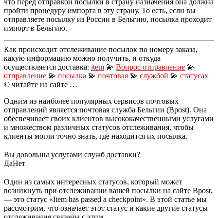
что перед отправкой посылки в страну назначения она должна
пройти процедуру импорта в эту страну. То есть, если вы
отправляете посылку из России в Бельгию, посылка проходит
импорт в Бельгию.
Как происходит отслеживание посылок по номеру заказа,
какую информацию можно получить, и откуда
осуществляется доставка:
item
💫
Вопрос отправление
💫
отправление
💫
посылка
💫
почтовая
💫
службой
💫
статусах
© читайте на сайте …
Одним из наиболее популярных сервисов почтовых
отправлений является почтовая служба Бельгии (Bpost). Она
обеспечивает своих клиентов высококачественными услугами
и множеством различных статусов отслеживания, чтобы
клиенты могли точно знать, где находится их посылка.
Вы довольны услугами служб доставки?
Да
Нет
Один из самых интересных статусов, который может
возникнуть при отслеживании вашей посылки на сайте Bpost,
— это статус «Item has passed a checkpoint». В этой статье мы
рассмотрим, что означает этот статус и какие другие статусы
отслеживания связаны с этим.