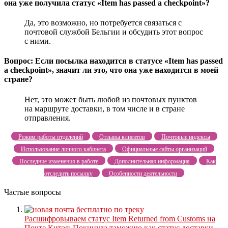
она уже получила статус «Item has passed a checkpoint»?
Да, это возможно, но потребуется связаться с
почтовой службой Бельгии и обсудить этот вопрос
с ними.
Вопрос: Если посылка находится в статусе «Item has passed
a checkpoint», значит ли это, что она уже находится в моей
стране?
Нет, это может быть любой из почтовых пунктов
на маршруте доставки, в том числе и в стране
отправления.
Режим работы отделений
Отзывы клиентов
Почтовые индексы
Использование личного кабинета
Официальные сайты организаций
Последние изменения в работе
Дополнительная информация
Как
отследить посылку
Особенности деятельности
Частые вопросы
Расшифровываем статус Item Returned from Customs на
Почте Китая: Покинула таможню как статус доставки