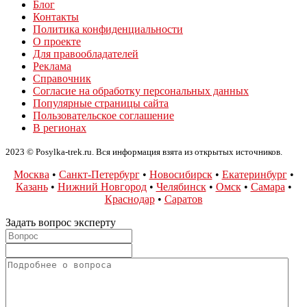
Блог
Контакты
Политика конфиденциальности
О проекте
Для правообладателей
Реклама
Справочник
Согласие на обработку персональных данных
Популярные страницы сайта
Пользовательское соглашение
В регионах
2023 © Posylka-trek.ru. Вся информация взята из открытых источников.
Москва
•
Санкт-Петербург
•
Новосибирск
•
Екатеринбург
•
Казань
•
Нижний Новгород
•
Челябинск
•
Омск
•
Самара
•
Краснодар
•
Саратов
Задать вопрос эксперту