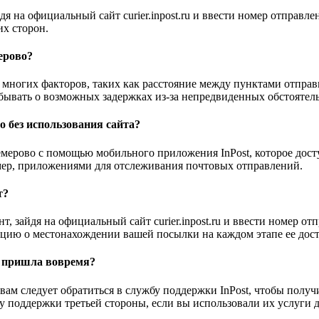
дя на официальный сайт curier.inpost.ru и ввести номер отправ
их сторон.
ерово?
 многих факторов, таких как расстояние между пунктами отправк
забывать о возможных задержках из-за непредвиденных обстоятель
о без использования сайта?
емерово с помощью мобильного приложения InPost, которое досту
имер, приложениями для отслеживания почтовых отправлений.
т?
т, зайдя на официальный сайт curier.inpost.ru и ввести номер о
цию о местонахождении вашей посылки на каждом этапе ее дост
не пришла вовремя?
, вам следует обратиться в службу поддержки InPost, чтобы пол
у поддержки третьей стороны, если вы использовали их услуги 