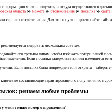
ю информацию можно получить, и откуда осуществляется достав
овская область
💫
можете
💫
отслеживание
💫
посылка
💫
сайта
вои сервисы отслеживания. Для этого нужно просто найти сайт
рекомендуется следовать нескольким советам:
редавайте его третьим лицам, чтобы избежать потери вашей пос
бые изменения. Если посылка задерживается или изменяется ее 
ении. Если посылка была повреждена или открыта – заберите ее
ключевые составляющие гарантированного получения их в срок 
осылок: решаем любые проблемы
ли у меня только номер отправления?