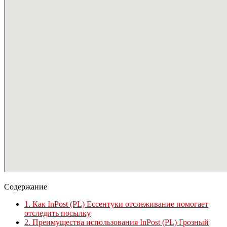
Содержание
1.
Как InPost (PL) Ессентуки отслеживание помогает
отследить посылку
2.
Преимущества использования InPost (PL) Грозный