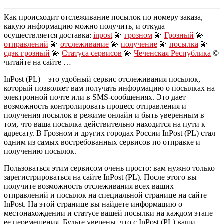
Как происходит отслеживание посылок по номеру заказа,
какую информацию можно получить, и откуда
осуществляется доставка:
inpost
💫
грозном
💫
Грозный
💫
отправлений
💫
отслеживание
💫
получение
💫
посылка
💫
сдэк грозный
💫
Статуса сервисов
💫
Чеченская Республика
©
читайте на сайте …
InPost (PL) – это удобный сервис отслеживания посылок,
который позволяет вам получать информацию о посылках на
электронной почте или в SMS-сообщениях. Это дает
возможность контролировать процесс отправления и
получения посылок в режиме онлайн и быть уверенным в
том, что ваша посылка действительно находится на пути к
адресату. В Грозном и других городах России InPost (PL) стал
одним из самых востребованных сервисов по отправке и
получению посылок.
Пользоваться этим сервисом очень просто: вам нужно только
зарегистрироваться на сайте InPost (PL). После этого вы
получите возможность отслеживания всех ваших
отправлений и посылок на специальной странице на сайте
InPost. На этой странице вы найдете информацию о
местонахождении и статусе вашей посылки на каждом этапе
ее перемещения. Будьте уверены, что с InPost (PL) ваши