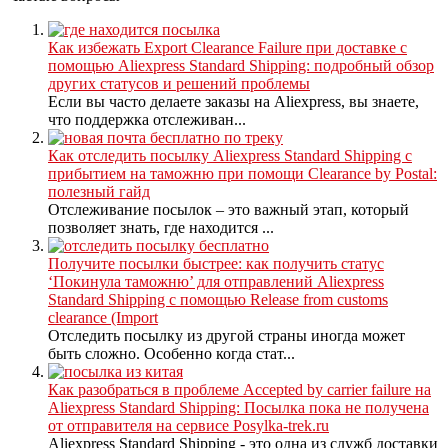
Как избежать Export Clearance Failure при доставке с
помощью Aliexpress Standard Shipping: подробный обзор
других статусов и решений проблемы
Если вы часто делаете заказы на Aliexpress, вы знаете,
что поддержка отслеживан...
Как отследить посылку Aliexpress Standard Shipping с
прибытием на таможню при помощи Clearance by Postal:
полезный гайд
Отслеживание посылок – это важный этап, который
позволяет знать, где находится ...
Получите посылки быстрее: как получить статус
‘Покинула таможню’ для отправлений Aliexpress
Standard Shipping с помощью Release from customs
clearance (Import
Отследить посылку из другой страны иногда может
быть сложно. Особенно когда стат...
Как разобраться в проблеме Accepted by carrier failure на
Aliexpress Standard Shipping: Посылка пока не получена
от отправителя на сервисе Posylka-trek.ru
Aliexpress Standard Shipping - это одна из служб доставки