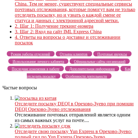
China. Тем не менее, существуют специальные сервисы
почтовых отслеживания, которые помогут вам не только
отследить посылку, но и узнать о каждой смене ее
статуса и данных с электронной адресной метки.
2.
Шаг 1: Получение трекинг-номера
3.
Шаг 2: Вход на сайт IML Express China
4.
Ответы на вопросы о доставке и отслеживании
посылок
Режим работы отделений
Отзывы клиентов
Почтовые индексы
Использование личного кабинета
Официальные сайты организаций
Последние изменения в работе
Дополнительная информация
Как
отследить посылку
Особенности деятельности
Частые вопросы
Отследите посылку DEQI в Орехово-Зуево при помощи
DEQI Орехово-Зуево отслеживания
Отслеживание почтовых отправлений является одним
из самых важных услуг на почте....
Отследите свою посылку Yun Express в Орехово-Зуево:
полный гид по Yun Express Орехово-Зуево