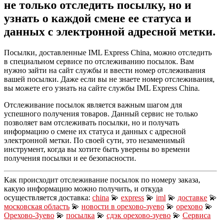
не только отследить посылку, но и
узнать о каждой смене ее статуса и
данных с электронной адресной метки.
Посылки, доставленные IML Express China, можно отследить
в специальном сервисе по отслеживанию посылок. Вам
нужно зайти на сайт службы и ввести номер отслеживания
вашей посылки. Даже если вы не знаете номер отслеживания,
вы можете его узнать на сайте службы IML Express China.
Отслеживание посылок является важным шагом для
успешного получения товаров. Данный сервис не только
позволяет вам отслеживать посылки, но и получать
информацию о смене их статуса и данных с адресной
электронной метки. По своей сути, это незаменимый
инструмент, когда вы хотите быть уверены во времени
получения посылки и ее безопасности.
Как происходит отслеживание посылок по номеру заказа,
какую информацию можно получить, и откуда
осуществляется доставка:
china
💫
express
💫
iml
💫
доставке
💫
московская область
💫
новости в орехово-зуево
💫
орехово
💫
Орехово-Зуево
💫
посылка
💫
сдэк орехово-зуево
💫
Сервиса